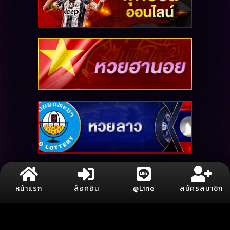
หน้าแรก
ล็อคอิน
@Line
สมัครสมาชิก