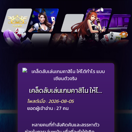
เคล็ดลับเล่นเกมคาสิโน ให้ได้
กำ
โพสต์เมื่อ : 2026-08-05
ยอดผู้เข้าอ่าน : 27 คน
หลายคนที่กำลังคิดค้นและสรรหาตัว
ช่วยในการเล่นพนัน เพื่อที่จะทำให้เกิด