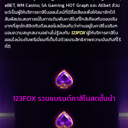
eBET, WM Casino, SA Gaming, HOT Graph และ Allbet ล้วน
แต่เป็นผู้ให้บริการคาสิโนออนไลน์ที่มีชื่อเสียงเพื่อให้สมาชิกได้
สัมผัสประสบการณ์ในการเดิมพันคาสิโนที่ใกล้เคียงกับของจริง
มากที่สุดใกล้ชิดกับดีลเลอร์เสมือนกับว่าท่านอยู่ในคาสิโนจริงๆ
มอบความสนุกสนานอย่างไม่รู้จบกับ
123FOX
ผู้ให้บริการคาสิโน
ออนไลน์ระดับพรีเมี่ยมที่เต็มไปด้วยประสิทธิภาพความบันเทิงที่ไร้
ที่ติ
123FOX รวมแบรนด์คาสิโนสดชั้นนำ