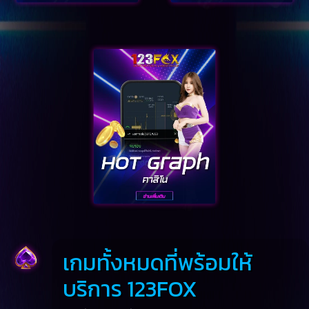
ตลาดว่าจะสูงหรือต่ำ
สินทรัพย์หุ้น bitcoin จาก
คาดการณ์ราคาของ
ไม่เป็นก็เล่นได้เพียงแค่
เล่นง่ายได้เงินจริง เทรด
เป็นเกมการ์ดแนวใหม่ที่
เริ่มเทรดหุ้น อย่างง่ายดาย
เสนอสำหรับผู้ที่ต้องการ
อีกหนึ่งทางเลือกที่จะมานำ
สุดยอดเกมลงทุนแนวใหม่
HOT Graph
เกมทั้งหมดที่พร้อมให้
บริการ 123FOX