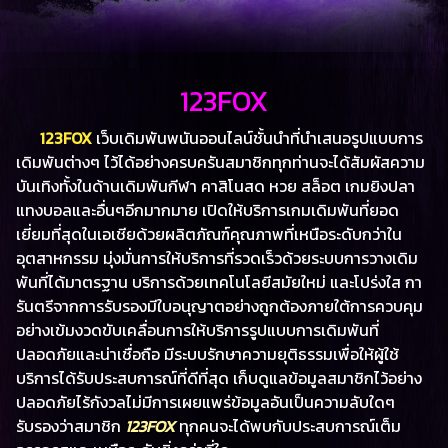
123FOX
123FOX
เว็บเดิมพันพนันออนไลน์ชั้นนำที่นำเสนอรูปแบบการ
เดิมพันต่างๆ ไว้ได้อย่างครบครันสมาชิกทุกท่านจะได้สัมผัสความ
บันเทิงทั้งในด้านเดิมพันกีฬา คาสิโนสด หวย สล็อต เกมยิงปลา
แทงบอลและอื่นๆอีกมากมาย เปิดให้บริการเกมเดิมพันที่ยอด
เยี่ยมที่สุดในเอเชียด้วยผลิตภัณฑ์คุณภาพที่เหนือระดับกว่าใน
อุตสาหกรรม มุ่งมั่นการให้บริการที่รวดเร็วด้วยระบบการวางเดิม
พันที่ได้มาตรฐาน บริการด้วยเทคโนโลยีสมัยใหม่ และโปร่งใส กา
รันตรีจากการรับรองมีใบอนุญาตอย่างถูกต้องภายใต้การควบคุม
อย่างเข้มงวดขับเคลื่อนการให้บริการรูปแบบการเดิมพันที่
ปลอดภัยและน่าเชื่อถือ มีระบบรักษาความยุติธรรมเพื่อให้ผู้ใช้
บริการได้รับประสบการณ์ที่ดีที่สุด เก็บดูแลข้อมูลสมาชิกไว้อย่าง
ปลอดภัยไร้กังวลไม่มีการเผยแพร่ข้อมูลอันเป็นความลับใดๆ
รับรองว่าสมาชิก
123FOX
ทุกคนจะได้พบกับประสบการณ์เต็ม