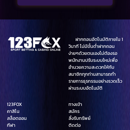
ฝากถอนอัตโนมัติภายใน 1
วินาที ไม่มีขั้นต่ำฝากถอน
ง่ายๆด้วยตนเองไม่ต้องรอ
พนักงานปรับระบบใหม่เพื่อ
อำนวยความสะดวกให้กับ
สมาชิกทุกท่านสามารถทำ
รายการธุรกรรมอย่างรวดเร็ว
ผ่านระบบอัตโนมัติ
123FOX
ทางเข้า
คาสิโน
สมัคร
สล็อตออน
ลิ้งรับทรัพย์
กีฬา
ติดต่อ