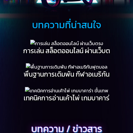
บทความที่น่าสนใจ
การเล่น สล็อตออนไลน์ ผ่านเว็บต
พื้นฐานการเดิมพัน กีฬาอเมริกัน
เทคนิคการอ่านเค้าไพ่ เกมบาคาร่
บทความ / ข่าวสาร