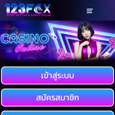
เข้าสู่ระบบ
สมัครสมาชิก