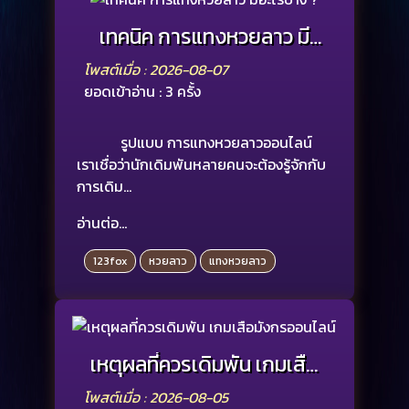
เทคนิค การแทงหวยลาว มี
อะไรบ้าง
โพสต์เมื่อ : 2026-08-07
ยอดเข้าอ่าน : 3 ครั้ง
รูปแบบ การแทงหวยลาวออนไลน์
เราเชื่อว่านักเดิมพันหลายคนจะต้องรู้จักกับ
การเดิม...
อ่านต่อ...
123fox
หวยลาว
แทงหวยลาว
เหตุผลที่ควรเดิมพัน เกมเสือ
มัง
โพสต์เมื่อ : 2026-08-05