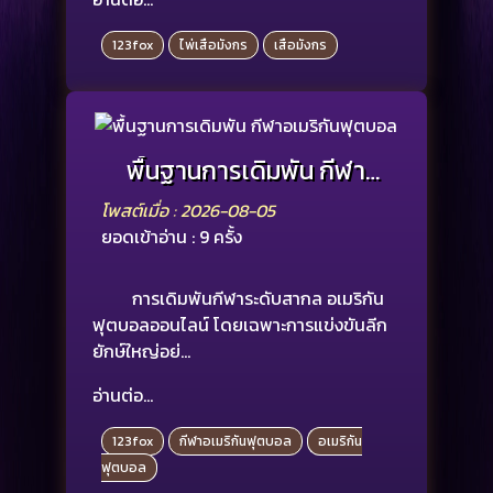
123fox
ไพ่เสือมังกร
เสือมังกร
พื้นฐานการเดิมพัน กีฬา
อเมริกัน
โพสต์เมื่อ : 2026-08-05
ยอดเข้าอ่าน : 9 ครั้ง
การเดิมพันกีฬาระดับสากล อเมริกัน
ฟุตบอลออนไลน์ โดยเฉพาะการแข่งขันลีก
ยักษ์ใหญ่อย่...
อ่านต่อ...
123fox
กีฬาอเมริกันฟุตบอล
อเมริกัน
ฟุตบอล