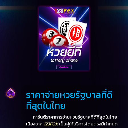
สูงสุดถึง 16 รอบต่อวัน
เล่นในทุกวันออกรางวัล
เนื่องในทุก 1 ชั่วโมงเปิดให้
การออกรางวัลอย่างต่อ
ชอบเป็นอย่างมากมีรอบ
หวยยี่กี หวยที่ชาวไทยชื่น
พันแทงหวยปิงปองหรือ
พร้อมเปิดให้บริการเดิม
หวยยี่กี
ราคาจ่ายหวยรัฐบาลที่ดี
ที่สุดในไทย
การันตีราคาการจ่ายหวยรัฐบาลที่ดีที่สุดในไทย
เนื่องจาก
123FOX
เป็นผู้ให้บริการโดยตรงมีกำหนด