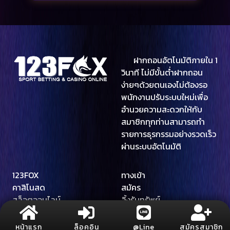
ฝากถอนอัตโนมัติภายใน 1
วินาที ไม่มีขั้นต่ำฝากถอน
ง่ายๆด้วยตนเองไม่ต้องรอ
พนักงานปรับระบบใหม่เพื่อ
อำนวยความสะดวกให้กับ
สมาชิกทุกท่านสามารถทำ
รายการธุรกรรมอย่างรวดเร็ว
ผ่านระบบอัตโนมัติ
123FOX
ทางเข้า
คาสิโนสด
สมัคร
สล็อตออนไลน์
ลิ้งรับทรัพย์
เดิมพันกีฬา
ติดต่อ
หวยออนไลน์
หน้าแรก
ล็อคอิน
@Line
สมัครสมาชิก