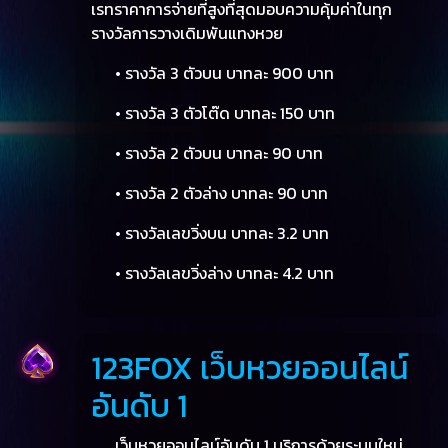
เรทราคาการจ่ายที่สูงที่สุดมอบความคุ้มค่าในทุก
รางวัลการวางเดิมพันแทงหวย
• รางวัล 3 ตัวบน บาทละ 900 บาท
• รางวัล 3 ตัวโต๊ด บาทละ 150 บาท
• รางวัล 2 ตัวบน บาทละ 90 บาท
• รางวัล 2 ตัวล่าง บาทละ 90 บาท
• รางวัลเลขวิ่งบน บาทละ 3.2 บาท
• รางวัลเลขวิ่งล่าง บาทละ 4.2 บาท
123FOX เว็บหวยออนไลน์
อันดับ 1
เว็บหวยออนไลน์อันดับ 1 บริการด้วยระบบใหม่