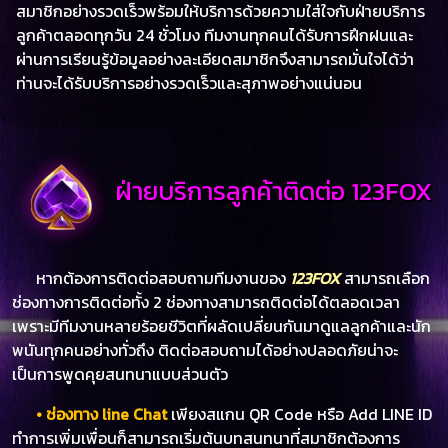
สมาชิกอย่างรวดเร็วพร้อมให้บริการด้วยความใส่ใจกับฝ่ายบริการ
ลูกค้าตลอดทุกวัน 24 ชั่วโมง ทีมงานทุกคนได้รับการฝึกฝนและ
ผ่านการเรียนรู้ข้อมูลอย่างละเอียดสมาชิกจึงสามารถมั่นใจได้ว่า
ท่านจะได้รับบริการอย่างรวดเร็วและสุภาพอย่างแน่นอน
ฝ่ายบริการลูกค้าติดต่อ 123FOX
หากต้องการติดต่อสอบถามทีมงานของ
123FOX
สามารถเลือก
ช่องทางการติดต่อทั้ง 2 ช่องทางสามารถติดต่อได้ตลอดเวลา
เพราะมีทีมงานหลายร้อยชีวิตที่ผลัดเปลี่ยนกันมาดูแลลูกค้าและนัก
พนันทุกคนอย่างทั่วถึง ติดต่อสอบถามได้อย่างปลอดภัยน่าจะ
เป็นการพูดคุยสนทนาแบบส่วนตัว
• ช่องทาง line Chat
เพียงสแกน QR Code หรือ Add LINE ID
ทำการเพิ่มเพื่อนก็สามารถเริ่มต้นบทสนทนาที่สมาชิกต้องการ