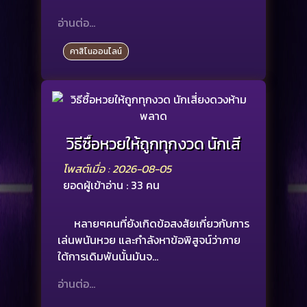
อ่านต่อ...
คาสิโนออนไลน์
วิธีซื้อหวยให้ถูกทุกงวด นักเสี
โพสต์เมื่อ : 2026-08-05
ยอดผู้เข้าอ่าน : 33 คน
หลายๆคนที่ยังเกิดข้อสงสัยเกี่ยวกับการ
เล่นพนันหวย และกำลังหาข้อพิสูจน์ว่าภาย
ใต้การเดิมพันนั้นมันจ...
อ่านต่อ...