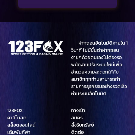
ฝากถอนอัตโนมัติภายใน 1
วินาที ไม่มีขั้นต่ำฝากถอน
ง่ายๆด้วยตนเองไม่ต้องรอ
พนักงานปรับระบบใหม่เพื่อ
อำนวยความสะดวกให้กับ
สมาชิกทุกท่านสามารถทำ
รายการธุรกรรมอย่างรวดเร็ว
ผ่านระบบอัตโนมัติ
123FOX
ทางเข้า
คาสิโนสด
สมัคร
สล็อตออนไลน์
ลิ้งรับทรัพย์
เดิมพันกีฬา
ติดต่อ