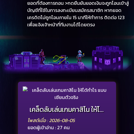
ยอดที่ต้องการถอน >กดยืนยันยอดเงินจะถูกโอนเข้าสู่
บัญชีที่ใช้ในการลงทะเบียนสมัครสมาชิก หากยอด
เครดิตไม่ถูกโอนภายใน 15 นาทีให้ทำการ ติดต่อ 123
เพื่อแจ้งเจ้าหน้าที่ทีมงานได้โดยตรง
เคล็ดลับเล่นเกมคาสิโน ให้ได้
กำ
โพสต์เมื่อ : 2026-08-05
ยอดผู้เข้าอ่าน : 27 คน