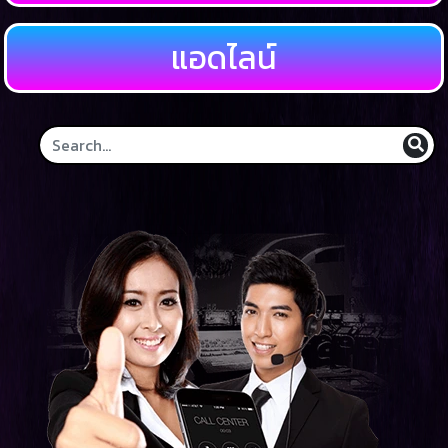
แอดไลน์