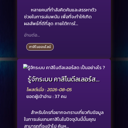
หลายคนที่กำลังคิดค้นและสรรหาตัว
ช่วยในการเล่นพนัน เพื่อที่จะทำให้เกิด
ผลลัพธ์ที่ดีที่สุด ภายใต้การใ...
อ่านต่อ...
คาสิโนออนไลน์
รู้จักระบบ คาสิโนดีลเลอร์สด
เป
โพสต์เมื่อ : 2026-08-05
ยอดผู้เข้าอ่าน : 37 คน
สำหรับใครที่อยากจะทราบเกี่ยวกับข้อมูล
ในการเล่นเกมคาสิโนในปัจจุบันนี้นั้นคุณ
สามารถที่จะเข้าไป ค้นห...