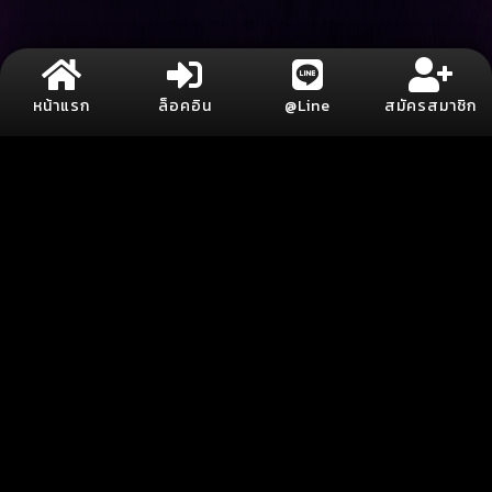
หน้าแรก
ล็อคอิน
@Line
สมัครสมาชิก