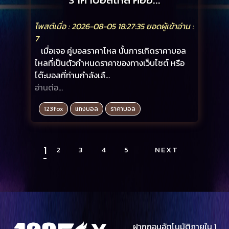
โพสต์เมื่อ : 2026-08-05 18:27:35
ยอดผู้เข้าอ่าน :
7
เมื่อเจอ คู่บอลราคาไหล นั้นการเกิดราคาบอล
ไหลที่เป็นตัวกำหนดราคาของทางเว็บไซต์ หรือ
โต๊ะบอลที่ท่านกำลังเลื...
อ่านต่อ...
123fox
แทงบอล
ราคาบอล
1
2
3
4
5
NEXT
ฝากถอนอัตโนมัติภายใน 1