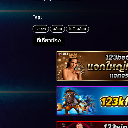
Tag :
123fox
สล็อต
โบนัสสล็อต
ที่เกี่ยวข้อง