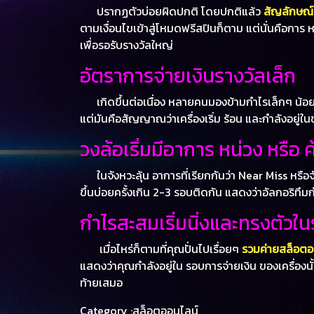
ปรากฏตัวบ่อยผิดปกติ โดยปกติแล้ว
สัญลักษณ์
ตามเงื่อนไขเข้าสู่โหมดฟรีสปินก็ตาม แต่นั่นคือการ 
เพื่อรอรับรางวัลใหญ่
อัตราการจ่ายเงินรางวัลเล็ก
เกิดขึ้นต่อเนื่อง หลายคนมองข้ามกำไรเล็กๆ น้อยๆ แ
แต่มันคือสัญญาณว่าเครื่องเริ่ม ร้อน และกำลังอยู่ใน
วงล้อเริ่มมีอาการ หน่วง หรือ ค
ในจังหวะลุ้น อาการที่เรียกกันว่า Near Miss หรือจั
ขึ้นบ่อยครั้งเกิน 2-3 รอบติดกัน แสดงว่าอัลกอริทึ
กำไรสะสมเริ่มนิ่งและทรงตัวใน
เมื่อไหร่ก็ตามที่คุณปั่นไปเรื่อยๆ
รวมค่ายสล็อตอ
แสดงว่าคุณกำลังอยู่ใน รอบการจ่ายเงิน ของเครื่อง
ท้ายเสมอ
Category :
สล็อตออนไลน์