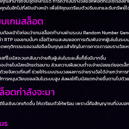
สามารถจับจุดเหล่านี้ได้ การคว้าเงินรางวัลแจ็คพอตก็ไม่ใช่เรื่อง
ุณในอีกไม่กี่สปินข้างหน้า เพื่อให้คุณเตรียมตัวปรับเบทและรับทรัพย์ได
บบเกมสล็อต
นต้องเข้าใจก่อนว่าเกมสล็อตทำงานผ่านระบบ Random Number Genera
ามค่า RTP ของเกมนั้นๆ เมื่อตัวเกมสะสมยอดการเดิมพันจากผู้เล่นในระบบถึ
สังเกตพฤติกรรมของวงล้อจึงเป็นกุญแจสำคัญในการคาดเดารอบรางวัลเหล่
สที่โบนัสจะวนกลับมาจ่ายคืนผู้เล่นในระยะสั้นก็ยิ่งมีมากขึ้น
กจะจ่ายโบนัสหนักแต่รอนาน ส่วนความผันผวนต่ำจะจ่ายบ่อยแต่ยอดเล็
ด้วยจังหวะที่คงที่ ช่วยให้ระบบประมวลผลการจ่ายรางวัลได้ง่ายกว่ากา
มีการหมุนเวียนของเงินในระบบสูง ส่งผลให้โบนัสแตกง่ายขึ้นตามไปด้ว
ล็อตกำลังจะมา
ในเชิงบวกเกิดขึ้น ให้เตรียมตัวให้พร้อม เพราะนี่คือสัญญาณที่บ่งบอกว
nus