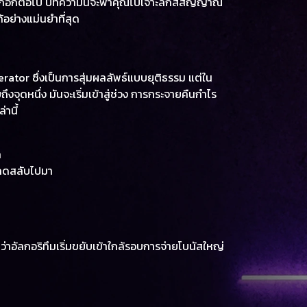
ยากอีกต่อไป บทความนี้จะพาคุณไปเจาะลึกสี่สัญญาณ
้อย่างแม่นยำที่สุด
tor ซึ่งเป็นการสุ่มผลลัพธ์แบบยุติธรรม แต่ใน
งจุดหนึ่ง มันจะเริ่มเข้าสู่ช่วง การกระจายคืนกำไร
านี้
ก
รกดสลับไปมา
ย
่าอัลกอริทึมเริ่มขยับเข้าใกล้รอบการจ่ายโบนัสใหญ่