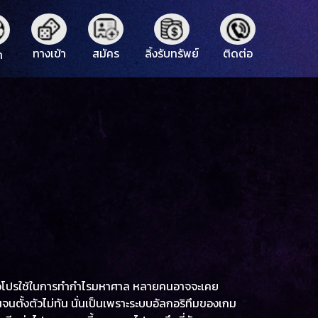
ทางเข้า
สมัคร
ลิ้งรับทรัพย์
ติดต่อ
า
พันมือโปรใช้ในการทำกำไรมหาศาล หลายคนอาจจะเคย
นจนตั้งตัวไม่ทัน นั่นเป็นเพราะระบบอัลกอริทึมของเกม