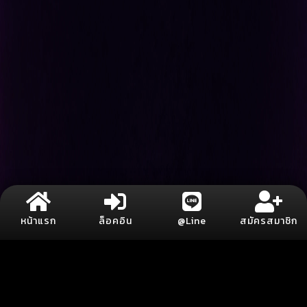
หน้าแรก
ล็อคอิน
@Line
สมัครสมาชิก