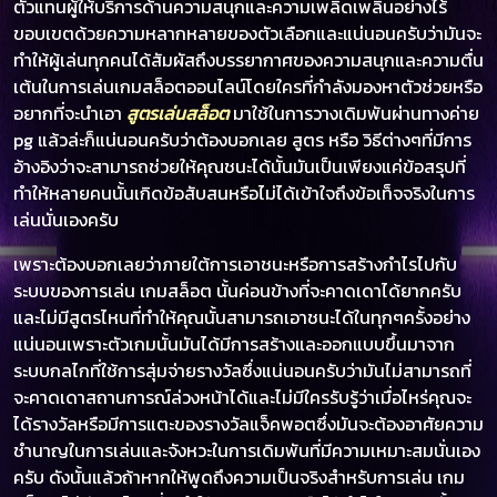
ตัวแทนผู้ให้บริการด้านความสนุกและความเพลิดเพลินอย่างไร้
ขอบเขตด้วยความหลากหลายของตัวเลือกและแน่นอนครับว่ามันจะ
ทำให้ผู้เล่นทุกคนได้สัมผัสถึงบรรยากาศของความสนุกและความตื่น
เต้นในการเล่นเกมสล็อตออนไลน์โดยใครที่กำลังมองหาตัวช่วยหรือ
อยากที่จะนำเอา
สูตรเล่นสล็อต
มาใช้ในการวางเดิมพันผ่านทางค่าย
pg แล้วล่ะก็แน่นอนครับว่าต้องบอกเลย สูตร หรือ วิธีต่างๆที่มีการ
อ้างอิงว่าจะสามารถช่วยให้คุณชนะได้นั้นมันเป็นเพียงแค่ข้อสรุปที่
ทำให้หลายคนนั้นเกิดข้อสับสนหรือไม่ได้เข้าใจถึงข้อเท็จจริงในการ
เล่นนั่นเองครับ
เพราะต้องบอกเลยว่าภายใต้การเอาชนะหรือการสร้างกำไรไปกับ
ระบบของการเล่น เกมสล็อต นั้นค่อนข้างที่จะคาดเดาได้ยากครับ
และไม่มีสูตรไหนที่ทำให้คุณนั้นสามารถเอาชนะได้ในทุกๆครั้งอย่าง
แน่นอนเพราะตัวเกมนั้นมันได้มีการสร้างและออกแบบขึ้นมาจาก
ระบบกลไกที่ใช้การสุ่มจ่ายรางวัลซึ่งแน่นอนครับว่ามันไม่สามารถที่
จะคาดเดาสถานการณ์ล่วงหน้าได้และไม่มีใครรับรู้ว่าเมื่อไหร่คุณจะ
ได้รางวัลหรือมีการแตะของรางวัลแจ็คพอตซึ่งมันจะต้องอาศัยความ
ชำนาญในการเล่นและจังหวะในการเดิมพันที่มีความเหมาะสมนั่นเอง
ครับ ดังนั้นแล้วถ้าหากให้พูดถึงความเป็นจริงสำหรับการเล่น เกม