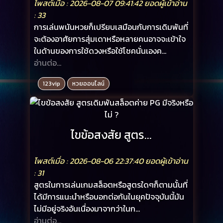
โพสต์เมื่อ : 2026-08-07 09:41:42
ยอดผู้เข้าอ่าน
: 33
การเล่นพนันหวยก็เปรียบเสมือนกับการเดิมพันที่
จะต้องอาศัยการสุ่มเดาหรือหลายคนอาจจะเข้าใจ
ในด้านของการใช้ดวงหรือใช้โชคนั่นเองค...
อ่านต่อ...
123vip
หวยออนไลน์
ไขข้อสงสัย สูตร...
โพสต์เมื่อ : 2026-08-06 22:37:40
ยอดผู้เข้าอ่าน
: 31
สูตรในการเล่นเกมสล็อตหรือสูตรใดๆก็ตามนั้นที่
ได้มีการแนะนำหรือบอกต่อกันในยุคปัจจุบันนี้มัน
ไม่มีอยู่จริงอันเนื่องมาจากว่าในก...
อ่านต่อ...