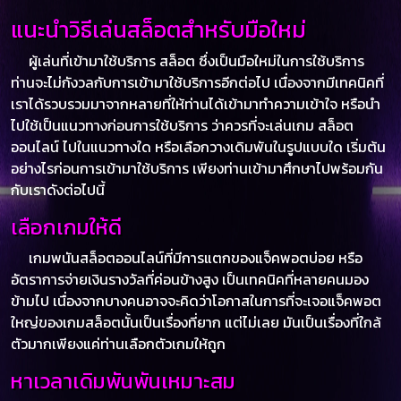
แนะนำวิธีเล่นสล็อตสำหรับมือใหม่
ผู้เล่นที่เข้ามาใช้บริการ สล็อต ซึ่งเป็นมือใหม่ในการใช้บริการ
ท่านจะไม่กังวลกับการเข้ามาใช้บริการอีกต่อไป เนื่องจากมีเทคนิคที่
เราได้รวบรวมมาจากหลายที่ให้ท่านได้เข้ามาทำความเข้าใจ หรือนำ
ไปใช้เป็นแนวทางก่อนการใช้บริการ ว่าควรที่จะเล่นเกม สล็อต
ออนไลน์ ไปในแนวทางใด หรือเลือกวางเดิมพันในรูปแบบใด เริ่มต้น
อย่างไรก่อนการเข้ามาใช้บริการ เพียงท่านเข้ามาศึกษาไปพร้อมกัน
กับเราดังต่อไปนี้
เลือกเกมให้ดี
เกมพนันสล็อตออนไลน์ที่มีการแตกของแจ็คพอตบ่อย หรือ
อัตราการจ่ายเงินรางวัลที่ค่อนข้างสูง เป็นเทคนิคที่หลายคนมอง
ข้ามไป เนื่องจากบางคนอาจจะคิดว่าโอกาสในการที่จะเจอแจ็คพอต
ใหญ่ของเกมสล็อตนั้นเป็นเรื่องที่ยาก แต่ไม่เลย มันเป็นเรื่องที่ใกล้
ตัวมากเพียงแค่ท่านเลือกตัวเกมให้ถูก
หาเวลาเดิมพันพันเหมาะสม