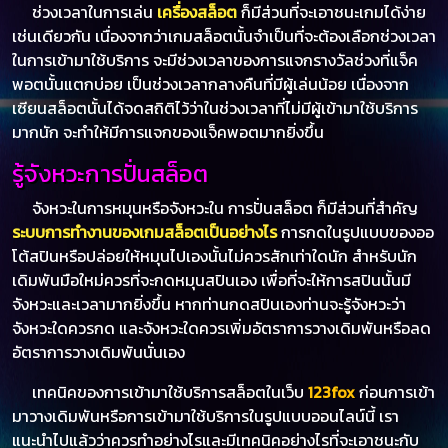
ช่วงเวลาในการเล่น
เครื่องสล็อต
ก็มีส่วนที่จะเอาชนะเกมได้ง่าย
เช่นเดียวกัน เนื่องจากว่าเกมสล็อตนั้นจำเป็นที่จะต้องเลือกช่วงเวลา
ในการเข้ามาใช้บริการ จะมีช่วงเวลาของการแจกรางวัลช่วงที่แจ็ค
พอตนั้นแตกบ่อย เป็นช่วงเวลากลางคืนที่มีผู้เล่นน้อย เนื่องจาก
เซียนสล็อตนั้นได้จดสถิติไว้ว่าในช่วงเวลาที่ไม่มีผู้เข้ามาใช้บริการ
มากนัก จะทำให้มีการแจกของแจ็คพอตมากยิ่งขึ้น
รู้จังหวะการปั่นสล็อต
จังหวะในการหมุนหรือจังหวะใน การปั่นสล็อต ก็มีส่วนที่สำคัญ
ระบบการทำงานของเกมสล็อตเป็นอย่างไร
การกดในรูปแบบของออ
โต้สปินหรือปล่อยให้หมุนไปเองนั้นไม่ควรสักเท่าใดนัก สำหรับนัก
เดิมพันมือใหม่ควรที่จะกดหมุนสปินเอง เพื่อที่จะให้การสปินนั้นมี
จังหวะและเวลามากยิ่งขึ้น หากท่านกดสปินเองท่านจะรู้จังหวะว่า
จังหวะใดควรกด และจังหวะใดควรเพิ่มอัตราการวางเดิมพันหรือลด
อัตราการวางเดิมพันนั่นเอง
เทคนิคของการเข้ามาใช้บริการสล็อตในเว็บ
123fox
ก่อนการเข้า
มาวางเดิมพันหรือการเข้ามาใช้บริการในรูปแบบออนไลน์นี้ เรา
แนะนำไปแล้วว่าควรทำอย่างไรและมีเทคนิคอย่างไรที่จะเอาชนะกับ