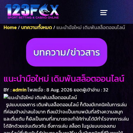
Home
/
บทความทั้งหมด
/
แนะนำมือใหม่ เดิมพันสล็อตออนไลน์
บทความ/ข่าวสาร
แนะนำมือใหม่ เดิมพันสล็อตออนไลน์
BY :
admin
โพสเมื่อ : 8 Aug. 2026
ยอดผู้เข้าอ่าน : 32
รูปแบบของการ เดิมพันสล็อตออนไลน์ ก็ต้องมีเทคนิคในการเล่น
ที่ค่อนข้างน่าสนใจมาก ถึงแม้ว่าจะเป็นเกมพนันที่สร้างความสนุก
และตื่นเต้น ก็ยังเป็นเกมที่สามารถจะทำให้ท่านได้มีกำไรจากการเล่น
ได้อีกด้วยเช่นเดียวกัน ซึ่งการเล่น สล็อต ในรูปแบบของเกม
ออนไลน์ที่เดิมพันได้ผ่านทางเว็บคาสิโน นั้นมีเทคนิคที่ดีในการใช้