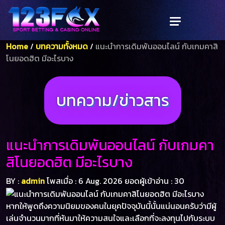
Home
/
บทความทั้งหมด
/
แนะนำการเดิมพันออนไลน์ กับเกมคาสิ
โนยอดฮิต มีอะไรบาง
บทความ/ข่าวสาร
แนะนำการเดิมพันออนไลน์ กับเกมคา
สิโนยอดฮิต มีอะไรบาง
BY :
admin
โพสเมื่อ : 6 Aug. 2026
ยอดผู้เข้าอ่าน : 30
หากให้พูดถึงความนิยมของคนในยุคปัจจุบันนี้นั้นแน่นอนครับว่ามีผู้
เล่นจำนวนมากที่หันมาให้ความสนใจและเลือกที่จะลงทุนไปกับระบบ