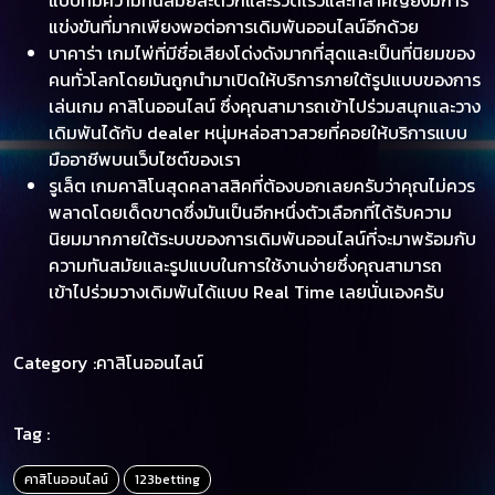
แข่งขันที่มากเพียงพอต่อการเดิมพันออนไลน์อีกด้วย
บาคาร่า เกมไพ่ที่มีชื่อเสียงโด่งดังมากที่สุดและเป็นที่นิยมของ
คนทั่วโลกโดยมันถูกนำมาเปิดให้บริการภายใต้รูปแบบของการ
เล่นเกม คาสิโนออนไลน์ ซึ่งคุณสามารถเข้าไปร่วมสนุกและวาง
เดิมพันได้กับ dealer หนุ่มหล่อสาวสวยที่คอยให้บริการแบบ
มืออาชีพบนเว็บไซต์ของเรา
รูเล็ต เกมคาสิโนสุดคลาสสิคที่ต้องบอกเลยครับว่าคุณไม่ควร
พลาดโดยเด็ดขาดซึ่งมันเป็นอีกหนึ่งตัวเลือกที่ได้รับความ
นิยมมากภายใต้ระบบของการเดิมพันออนไลน์ที่จะมาพร้อมกับ
ความทันสมัยและรูปแบบในการใช้งานง่ายซึ่งคุณสามารถ
เข้าไปร่วมวางเดิมพันได้แบบ Real Time เลยนั่นเองครับ
Category :
คาสิโนออนไลน์
Tag :
คาสิโนออนไลน์
123betting