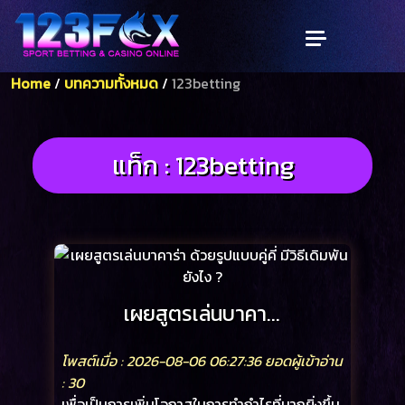
Home
/
บทความทั้งหมด
/
123betting
แท็ก : 123betting
เผยสูตรเล่นบาคา...
โพสต์เมื่อ : 2026-08-06 06:27:36
ยอดผู้เข้าอ่าน
: 30
เพื่อเป็นการเพิ่มโอกาสในการทำกำไรที่มากยิ่งขึ้น