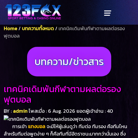
Home
/
บทความทั้งหมด
/
เทคนิคเดิมพันกีฬาตามผลต่อรอง
ฟุตบอล
บทความ/ข่าวสาร
เทคนิคเดิมพันกีฬาตามผลต่อรอง
ฟุตบอล
BY :
admin
โพสเมื่อ : 6 Aug. 2026
ยอดผู้เข้าอ่าน : 40
การเข้า
แทงบอล
จะมีให้ผู้เล่นดูว่า ทีมต่อ ทีมรอง คือทีมไหน
สำหรับทีมต่อพูดง่าย ๆ ก็คือทีมที่มีอัตราชนะมากกว่านั่นเอง ซึ่ง