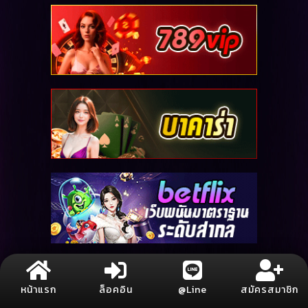
หน้าแรก
ล็อคอิน
@Line
สมัครสมาชิก