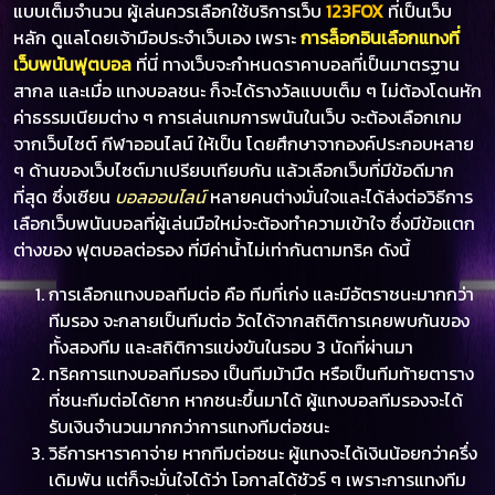
แบบเต็มจำนวน ผู้เล่นควรเลือกใช้บริการเว็บ
123FOX
ที่เป็นเว็บ
หลัก ดูแลโดยเจ้ามือประจำเว็บเอง เพราะ
การล็อกอินเลือกแทงที่
เว็บพนันฟุตบอล
ที่นี่ ทางเว็บจะกำหนดราคาบอลที่เป็นมาตรฐาน
สากล และเมื่อ แทงบอลชนะ ก็จะได้รางวัลแบบเต็ม ๆ ไม่ต้องโดนหัก
ค่าธรรมเนียมต่าง ๆ การเล่นเกมการพนันในเว็บ จะต้องเลือกเกม
จากเว็บไซต์ กีฬาออนไลน์ ให้เป็น โดยศึกษาจากองค์ประกอบหลาย
ๆ ด้านของเว็บไซต์มาเปรียบเทียบกัน แล้วเลือกเว็บที่มีข้อดีมาก
ที่สุด ซึ่งเซียน
บอลออนไลน์
หลายคนต่างมั่นใจและได้ส่งต่อวิธีการ
เลือกเว็บพนันบอลที่ผู้เล่นมือใหม่จะต้องทำความเข้าใจ ซึ่งมีข้อแตก
ต่างของ ฟุตบอลต่อรอง ที่มีค่าน้ำไม่เท่ากันตามทริค ดังนี้
การเลือกแทงบอลทีมต่อ คือ ทีมที่เก่ง และมีอัตราชนะมากกว่า
ทีมรอง จะกลายเป็นทีมต่อ วัดได้จากสถิติการเคยพบกันของ
ทั้งสองทีม และสถิติการแข่งขันในรอบ 3 นัดที่ผ่านมา
ทริคการแทงบอลทีมรอง เป็นทีมม้ามืด หรือเป็นทีมท้ายตาราง
ที่ชนะทีมต่อได้ยาก หากชนะขึ้นมาได้ ผู้แทงบอลทีมรองจะได้
รับเงินจำนวนมากกว่าการแทงทีมต่อชนะ
วิธีการหาราคาจ่าย หากทีมต่อชนะ ผู้แทงจะได้เงินน้อยกว่าครึ่ง
เดิมพัน แต่ก็จะมั่นใจได้ว่า โอกาสได้ชัวร์ ๆ เพราะการแทงทีม