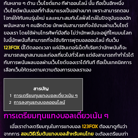
กันหลาย ๆ ด้าน เว็บไซต์แทง กีฬาออนไลน์ นั้น ถือเป็นอีกหนึ่ง
เว็บไซต์พนันบอลที่กำลังมาแรงเป็นอย่างมาก เพราะสามารถตอบ
โจทย์ให้กับคนรุ่นใหม่ และเหมาะสมกับไลฟ์สไตล์ในปัจจุบันของนัก
พนันหลาย ๆ คนอีกด้วย นักพนันสามารถที่จะใช้งานผ่านเว็บไซต์
ของเรา โดยใช้ผ่านโทรศัพท์มือถือ ไม่ว่านักพนันจะอยู่ที่ไหนบนโลก
ใบนี้นักพนันก็สามารถที่จะใช้บริการฟุตบอลออนไลน์ กับเว็บ
123FOX
นี้ได้ตลอดเวลา แค่มีอินเตอร์เน็ตก็เรียกว่านักพนันก็จะ
สามารถสนุกสนานและท่องเที่ยวไปทั่วโลก แต่ยังสามารถทำกำไรได้
กับการพนันผลบอลผ่านเว็บไซต์ของเราได้ทันที ถือเป็นเทคนิคการ
เลือกเว็บให้ตรงตามความต้องการของเราเอง
การเตรียมทุนแทงบอลเดี่ยวเน้น ๆ
การลงทุนแทงบอลออนไลน์
การเตรียมทุนแทงบอลเดี่ยวเน้น ๆ
เมื่อเราต่างเตรียมทุนในการแทงบอล
123FOX
ต้องมาดูกันว่า
จากการ
สอนวิธีเริ่มต้นแทงบอลสำหรับคนไทย
จะต้องเตรียมเท่า