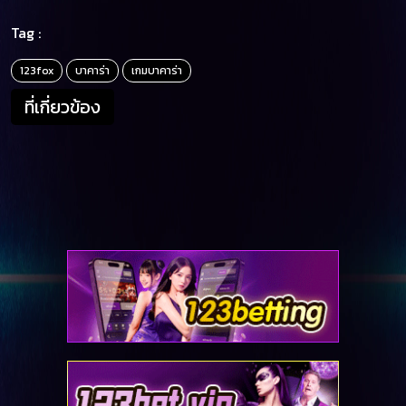
Tag :
123fox
บาคาร่า
เกมบาคาร่า
ที่เกี่ยวข้อง