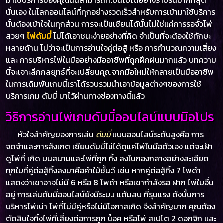
นั่นเอง ในโลกออนไลน์ที่ทุกอย่างรวดเร็วสำหรับการเข้ามาใช้บริการ
นั้นต้องเข้าใจในทุกส่วน การจะเป็นเซียนได้นั้นไม่ใช่แค่การรอจั่วไพ่
สวยๆ
ไพ่ดัมมี่
ไม่ได้เอาชนะง่ายอย่างที่คิด จำเป็นที่จะต้องใช้ทักษะ
หลายด้าน ไม่ว่าจะเป็นการอ่านใจคู่ต่อสู้ หรือ การคำนวณความเสี่ยง
และ การบริหารไพ่ในมืออย่างมืออาชีพที่ถูกฝึกฝนมากแล้ว บทความ
นี้จะเจาะลึกกลยุทธ์ที่จะเปลี่ยนคุณจากมือใหม่ให้กลายเป็นมืออาชีพ
ในการเดิมพันเกมนี้เราได้รวบรวมนำเอาข้อมูลต่างๆของการใช้
บริการเกม ดัมมี่ มาไว้ผ่านทางช่องทางนี้แล้ว
วิธีการอ่านไพ่เกมดัมมี่ออนไลน์แบบมือโปร
หัวใจสำคัญของการเล่น
ดัมมี่
แบบออนไลน์ระดับสูงคือ การ
จดจำและการสังเกต เซียนดัมมี่ไม่ได้ดูแค่ไพ่ในมือตัวเอง แต่จะเฝ้า
ดูไพ่ที่ เกิด บนสนามและไพ่ที่ถูก ทิ้ง ลงในกองกลางอย่างละเอียด
ทุกใบที่คู่ต่อสู้ทิ้งลงมาคือคำใบ้ชั้นดี เช่น หากคู่ต่อสู้ทิ้ง 7 โพดำ
แสดงว่าเขาอาจไม่มี 6 หรือ 8 โพดำ หรือเขากำลังรอ ฝาก ไพ่ใบอื่น
อยู่ การเล่นดัมมี่ออนไลน์ยังมีระบบ แต้มลบ ที่รุนแรง ดังนั้นการ
บริหารไพ่เน่า ไพ่ที่ไม่มีคู่หรือไม่มีโอกาสเกิด จึงสำคัญมาก คุณต้อง
ตัดสินใจทิ้งไพ่ที่เสี่ยงต่อการถูก น็อค หรือไพ่ สเปโต 2 ดอกจิก และ