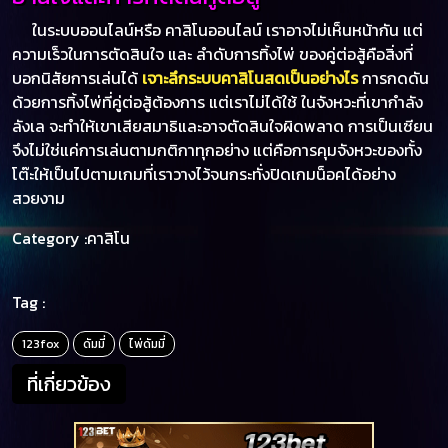
ในระบบออนไลน์หรือ คาสิโนออนไลน์ เราอาจไม่เห็นหน้ากัน แต่
ความเร็วในการตัดสินใจ และ ลำดับการทิ้งไพ่ ของคู่ต่อสู้คือสิ่งที่
บอกนิสัยการเล่นได้
เจาะลึกระบบคาสิโนสดเป็นอย่างไร
การกดดัน
ด้วยการทิ้งไพ่ที่คู่ต่อสู้ต้องการ แต่เราไม่ได้ใช้ ในจังหวะที่เขากำลัง
ลังเล จะทำให้เขาเสียสมาธิและอาจตัดสินใจผิดพลาด การเป็นเซียน
จึงไม่ใช่แค่การเล่นตามกติกาทุกอย่าง แต่คือการคุมจังหวะของทั้ง
โต๊ะให้เป็นไปตามเกมที่เราวางไว้จนกระทั่งปิดเกมน็อคได้อย่าง
สวยงาม
Category :
คาสิโน
Tag :
123fox
ดัมมี่
ไพ่ดัมมี่
ที่เกี่ยวข้อง