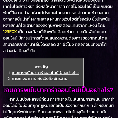
เทคโนโลยีก้าวหน้า ส่งผลให้บาคาร่าที่ คาสิโนออนไลน์ เป็นเกมเดิม
พันที่มีความน่าสนใจ แต่ประเทศไทยสามารถเล่น และเข้าวางเบท
จากค่ายชั้นนำที่หลากหลาย ผ่านทางเว็บไซต์ที่รองรับ ซึ่งนักพนัน
หลายคนก็ได้เข้ามาลองลงทุนหาผลตอบแทนจากที่แห่งนี้ โดย
123FOX
เป็นทางเลือกที่นักพนันเลือกเข้ามาวางเดิมพันในแบบ
ออนไลน์ มีการบริการที่ตอบสนองความต้องการของทุกคนโดย
สามารถเปิดเข้ามาเล่นได้ตลอด 24 ชั่วโมง ตลอดจนแทงบาได้
อย่างต่อเนื่องทั้งวัน
เกมการพนันบาคาร่าออนไลน์เป็นอย่างไร?
การแทงบาคาร่ากับเว็บที่สมัครง่าย
เกมการพนันบาคาร่าออนไลน์เป็นอย่างไร?
หากเป็นช่วงหลายปีก่อน การที่เราจะไปเล่นเกมการพนัน บาคาร่า
ออนไลน์ ในบ่อนที่ถูกกฎหมายถือเป็นเรื่องที่ยากมาก ๆ สำหรับคนที่
ไม่มีทุนทรัพย์ในการเดินทางมากพอ แต่ในปัจจุบันด้วยความทัน
สมัยของเทคโนโลยีและอินเทอร์เน็ตตอนนี้ สามารถทำให้เราเข้าถึง