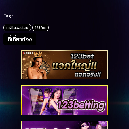
Tag :
คาสิโนออนไลน์
123fox
ที่เกี่ยวข้อง