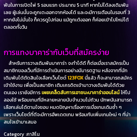
พันในการเปิดไพ่ 5 รอบแรก ประมาณ 5 นาที หากไม่ได้ลงเดิมพัน
เลย ผู้เล่นนั้นจะถูกเตะออกจากห้องได้ และจะมีการเตือนในรอบที่ 3
หากยังไม่มั่นใจ ก็ควรดูไปก่อน แม้ถูกเด้งออก ก็ค่อยเข้าไปใหม่ได้
ตลอดทั้งวัน
การแทงบาคาร่ากับเว็บที่สมัครง่าย
สำหรับการวางเดิมพันบาคาร่า จะทำได้ดี ก็ต่อเมื่อเราสมัครเป็น
สมาชิกของเว็บที่มีการดำเนินการอย่างมีมารตฐาน หลังจากที่นัก
เดิมพันได้ตัดสินใจเลือกเว็บไซต์
123FOX
นี้แล้ว ก็จะสามารถสมัคร
เข้าใช้งาน เพื่อเป็นสมาชิก เติมเครดิตเข้ามาวางเดิมพันได้ด้วย
ตนเอง เรายังมีการ
เผยเคล็ดลับการเอาชนะบาคาร่าออนไลน์
ให้ไป
ลองใช้ พร้อมเกมที่มีหลายหลายนับจำนวนไม่ถ้วน นักพนันสามารถ
เลือกเล่นได้ตามใจชอบ หมดปัญหาเรื่องการเบื่อเกมเดิมซ้ำ ๆ
เพราะเว็บไซต์ที่ดีจะมีการอัพเดตเกม พร้อมกับเพิ่มเกมใหม่ ๆ ที่น่า
สนใจเข้ามาเสมอ
Category :
คาสิโน