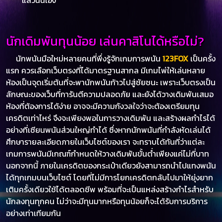
นักเดิมพันทุนน้อย เล่นคาสิโนได้หรือไม่?
นักพนันมือใหม่หลายคนที่พึ่งรู้จักเกมการพนัน
123FOX
เป็นครั้ง
แรก ควรเลือกเว็บตรงที่ได้มาตรฐานสากล มีเกมไพ่ให้เล่นหลาย
ห้องเป็นจุดเริ่มต้นที่จะพานักพนันก้าวไปสู่ชัยชนะ เพราะเว็บตรงเป็น
ลักษณะของเว็บที่การันตีความปลอดภัย และยังได้วางเดิมพันเสมอ
ห้องที่ต้องการได้ง่าย อาจจะมีความกังวลใจว่าจะต้องเตรียมทุน
เครดิตเท่าไหร่ จึงจะเพียงพอในการวางเดิมพัน และสร้างผลกำไรได้
อย่างที่เซียนพนันส่วนใหญ่ทำได้ ซึ่งหากนักพนันที่กำลังหัดเล่นได้
ศึกษารายละเอียดภายในเว็บไซต์ของเรา จะทราบได้ทันที่ว่าแต่ละ
เกมการพนันมีเกณฑ์กำหนดให้วางเดิมพันขั้นต่ำเพียงแค่ไม่กี่บาท
นอกจากนี้ ภายในเครดิตของกระเป๋าเดียวยังสามารถนำไปแทงพนัน
ได้ทุกเกมบนเว็บไซต์ โดยที่ไม่มีการโยกเครดิตกลับไปมาให้ยุ่งยาก
เติมครั้งเดียวใช้ได้ตลอดชีพ พร้อมที่จะเป็นแหล่งสร้างกำไรสำหรับ
นักลงทุนทุกคน ไม่ว่าจะมีทุนมากหรือทุนน้อยก็จะได้รับการบริการ
อย่างเท่าเทียมกัน