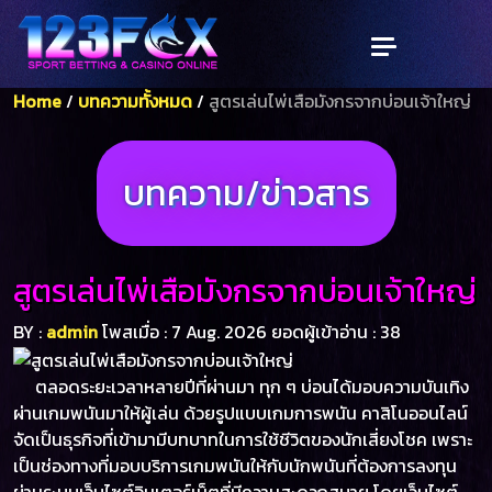
Home
/
บทความทั้งหมด
/
สูตรเล่นไพ่เสือมังกรจากบ่อนเจ้าใหญ่
บทความ/ข่าวสาร
สูตรเล่นไพ่เสือมังกรจากบ่อนเจ้าใหญ่
BY :
admin
โพสเมื่อ : 7 Aug. 2026
ยอดผู้เข้าอ่าน : 38
ตลอดระยะเวลาหลายปีที่ผ่านมา ทุก ๆ บ่อนได้มอบความบันเทิง
ผ่านเกมพนันมาให้ผู้เล่น ด้วยรูปแบบเกมการพนัน คาสิโนออนไลน์
จัดเป็นธุรกิจที่เข้ามามีบทบาทในการใช้ชีวิตของนักเสี่ยงโชค เพราะ
เป็นช่องทางที่มอบบริการเกมพนันให้กับนักพนันที่ต้องการลงทุน
ผ่านระบบเว็บไซต์อินเตอร์เน็ตที่มีความสะดวกสบาย โดยเว็บไซต์