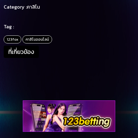
Category :
คาสิโน
Tag :
123fox
คาสิโนออนไลน์
ที่เกี่ยวข้อง