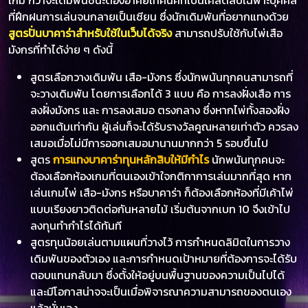
ที่ฝึกฝนการเล่นจนกลายเป็นเซียน ซึ่งนักเดิมพันที่อยากแทงด้วย
สูตรปั่นบาคาร่าสำหรับใช้ในเว็บได้จริง
สามารถปรับใช้กับไพ่เสือ
มังกรที่ทำได้ง่าย ๆ ดังนี้
สูตรเลือกวางเดิมพัน เสือ-มังกร ซึ่งนักพนันทุกคนสามารถที่
จะวางเดิมพัน โดยการเลือกได้ 3 แบบ คือ การลงฝั่งเสือ การ
ลงฝั่งมังกร และ การลงเสมอ ตรงกลาง ซึ่งหากไพ่ทั้งสองฝั่ง
ออกแต้มเท่ากัน ผู้เล่นก็จะได้รับรางวัลคูณหลายเท่าตัว ควรลง
เสมอเมื่อไม่มีการออกเสมอมานานมากกว่า 5 รอบขึ้นไป
สูตร
การแทงบาคาร่าทุนหลักสิบให้มีกำไร
นักพนันทุกคนจะ
ต้องเลือกห้องเกมที่ตนเองเข้าใจกติกาการเล่นมากที่สุด หาก
เล่นเกมไพ่ เสือ-มังกร หรือบาคาร่า ก็ต้องเลือกห้องที่มีเค้าไพ่
แบบเรียงยาวติดต่อกันหลายไม้ เริ่มต้นจากเบท 10 จึงเข้าไป
ลงทุนทำกำไรได้ทันที
สูตรทุนน้อยเล่นตามแผนที่วางไว้ การกำหนดลิมิตในการวาง
เดิมพันของตัวเอง และการกำหนดเป้าหมายที่ต้องการจะได้รับ
ตอบแทนกลับมา ซึ่งตั้งให้อยู่บนพื้นฐานของความเป็นไปได้
และมีโอกาสน่าจจะเป็นเมื่อพิจารณาความสามารถของตนเอง
แล้วนั่นเอง