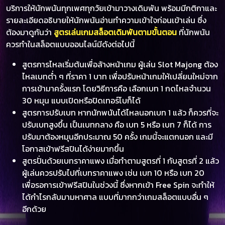
บริการให้นักพนันทุกเพศทุกวัยเข้ามาวางเดิมพัน พร้อมมีกติกาและ
รายละเอียดอธิบายให้นักพนันอ่านทำความเข้าใจก่อนเข้าเล่น ซึ่ง
ต้องมาดูกันว่า
สูตรเล่นเกมสล็อตเดิมพันตามขั้นตอน
ที่นักพนัน
ควรทำในสล็อตแบบออนไลน์มีดังต่อไปนี้
สูตรการไหลเริ่มต้นเพื่อล้างหน้าเกม ผู้เล่น Slot Majong ต้อง
ไหลเบทต่ำ ๆ ที่ราคา 1 บาท เพื่อปรับหน้าเกมให้เปลี่ยนใหม่จาก
การเข้ามาครั้งแรก โดยวิธีการคือ เลือกเบท 1 กดไหลจำนวน
30 หมุน แบบเปิดหรือปิดเทอร์โบก็ได้
สูตรการปรับเบท หากนักพนันได้ไหลนอกเบท 1 แล้ว ก็ควรที่จะ
ปรับเบทสูงขึ้น เป็นเบทกลาง คือ เบท 5 หรือ เบท 7 ก็ได้ การ
ปรับมาต้องหมุนอีกประมาณ 50 ครั้ง เกมนี้จะแตกนอก และมี
โอกาสเข้าฟรีสปินได้ง่ายมากขึ้น
สูตรปั่นด้วยเบทราคาแพง เมื่อทำตามสูตรที่ 1 กับสูตรที่ 2 แล้ว
ผู้เล่นควรปรับไปที่เบทราคาแพง เช่น เบท 10 หรือ เบท 20
เพื่อรอการเข้าฟรีสปินในช่วงนี้ ซึ่งหากเข้า Free Spin จะทำให้
ได้กำไรกลับมามหาศาล แบบที่มากกว่าเกมสล็อตแบบอื่น ๆ
อีกด้วย