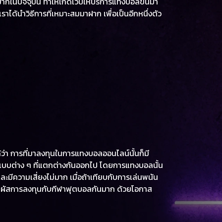
ากในปัจจุบัน ทำให้เกิดเว็บให้บริการแทงบอลขึ้นมา
าได้นำวิธีการที่เหมาะสมมาฝาก เพื่อเป็นอีกหนึ่งตัว
่า การที่มาลงทุนในการแทงบอลออนไลน์นั้นก็มี
รูปแบบต่าง ๆ ที่แตกต่างกันออกไป โดยการแทงบอลนั้น
ละมีความเสี่ยงไม่มาก เมื่อถ้าเทียบกับการเล่นพนัน
าสัมผัสการลงทุนกับกีฬาฟุตบอลกันมาก ด้วยโอกาส