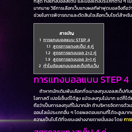
ที่สุด ทั้งแทงบอลสเต็ป และบอลเต็งประเภทต่าง ๆ เน
มากมาย วิธีการเลือกเว็บแทงผลกีฬาฟุตบอลจึงถือว่าเป
ช่วยในการพิจารณาและตัดสินใจเลือกเว็บไซต์สำหรั
การแทงบอลแบบ STEP 4
สูตรการแทงสเต็ป 4 คู่
สูตรการแทงบอล 2+2 คู่
สูตรการแทงบอล 3+1 คู่
ทำไมต้องแทงบอลสเต็ปกับเว็บ
การแทงบอลแบบ STEP 4
ถ้าหากนักเดิมพันเลือกที่จะมาลงทุนบอลสเต็ปกับก
โอกาสดี เปอร์เซ็นต์ได้สูง แม้จะลงทุนไม่มาก แต่ก็
ถือว่าเป็นการลงทุนที่ไม่มากนัก ถ้าบริหารจัดการตัว
ออนไลน์ประเภทอื่น ๆ โดยผลตอบแทนที่ได้จะสูงมากก
ความเป็นไปได้ที่จะชนะอย่างงายดายนั่นเอง โดย
การ