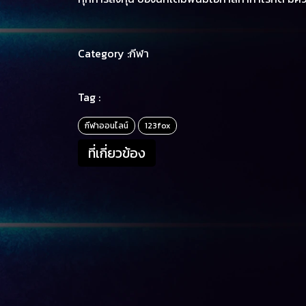
Category :
กีฬา
Tag :
กีฬาออนไลน์
123fox
ที่เกี่ยวข้อง