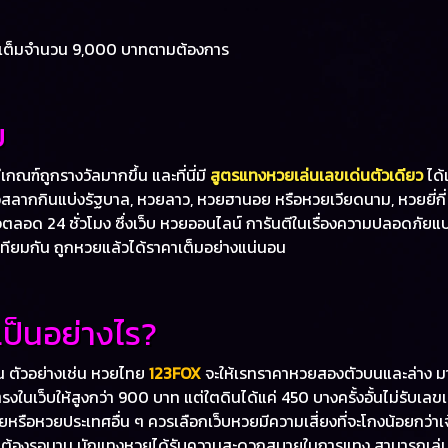
งินเต็มจำนวน 9,000 บาทตามต้องการ
ย
เกณฑ์ถูกรางวัลมากขึ้น และที่นี่มี
สูตรแทงหวยเล่นเลขเด่นตัวเดียว
ได้
ลากกินแบ่งรัฐบาล, หวยลาว, หวยฮานอย หรือหวยเวียดนาม, หวยยี่กี่ หร
ลอด 24 ชั่วโมง ซึ่งเว็บ หวยออนไลน์ การันตีในเรื่องความปลอดภัยแบบ
เทียมกัน ถูกหวยแล้วได้ราคาเต็มอย่างแน่นอน
ป็นอย่างไร?
น ตัวอย่างเช่น หวยไทย
123
FOX
จะให้เรทราคาหวยสองตัวบนและล่าง มา
ในเว็บให้สูงกว่า 900 บาท แต่ใตดินได้แค่ 450 บางครั้งอั้นไม่รับเลขเลยก
ทยหรือหวยประเทศอื่น ๆ ควรเลือกเว็บหวยมีความเสี่ยงที่จะโกงน้อยกว่าเจ
ีไม่ต้องรอนาน นักแทงหวยได้รับความสะดวกสบายในการแทง สามารถเล่น