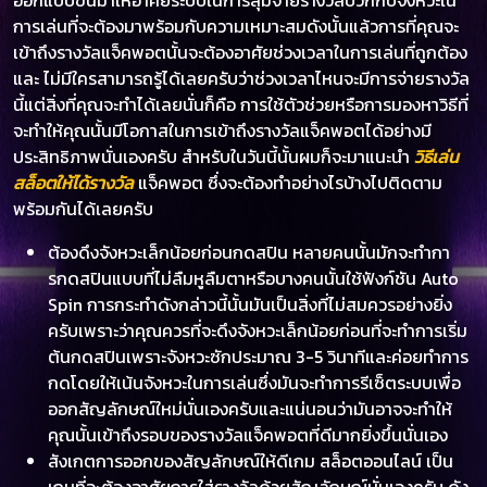
การเล่นที่จะต้องมาพร้อมกับความเหมาะสมดังนั้นแล้วการที่คุณจะ
เข้าถึงรางวัลแจ็คพอตนั้นจะต้องอาศัยช่วงเวลาในการเล่นที่ถูกต้อง
และ ไม่มีใครสามารถรู้ได้เลยครับว่าช่วงเวลาไหนจะมีการจ่ายรางวัล
นี้แต่สิ่งที่คุณจะทำได้เลยนั่นก็คือ การใช้ตัวช่วยหรือการมองหาวิธีที่
จะทำให้คุณนั้นมีโอกาสในการเข้าถึงรางวัลแจ็คพอตได้อย่างมี
ประสิทธิภาพนั่นเองครับ สำหรับในวันนี้นั้นผมก็จะมาแนะนำ
วิธีเล่น
สล็อตให้ได้รางวัล
แจ็คพอต ซึ่งจะต้องทำอย่างไรบ้างไปติดตาม
พร้อมกันได้เลยครับ
ต้องดึงจังหวะเล็กน้อยก่อนกดสปิน หลายคนนั้นมักจะทำกา
รกดสปินแบบที่ไม่ลืมหูลืมตาหรือบางคนนั้นใช้ฟังก์ชัน Auto
Spin การกระทำดังกล่าวนี้นั้นมันเป็นสิ่งที่ไม่สมควรอย่างยิ่ง
ครับเพราะว่าคุณควรที่จะดึงจังหวะเล็กน้อยก่อนที่จะทำการเริ่ม
ต้นกดสปินเพราะจังหวะซักประมาณ 3-5 วินาทีและค่อยทำการ
กดโดยให้เน้นจังหวะในการเล่นซึ่งมันจะทำการรีเซ็ตระบบเพื่อ
ออกสัญลักษณ์ใหม่นั่นเองครับและแน่นอนว่ามันอาจจะทำให้
คุณนั้นเข้าถึงรอบของรางวัลแจ็คพอตที่ดีมากยิ่งขึ้นนั่นเอง
สังเกตการออกของสัญลักษณ์ให้ดีเกม สล็อตออนไลน์ เป็น
เกมที่จะต้องอาศัยการใส่รางวัลด้วยสัญลักษณ์นั่นเองครับ ดัง