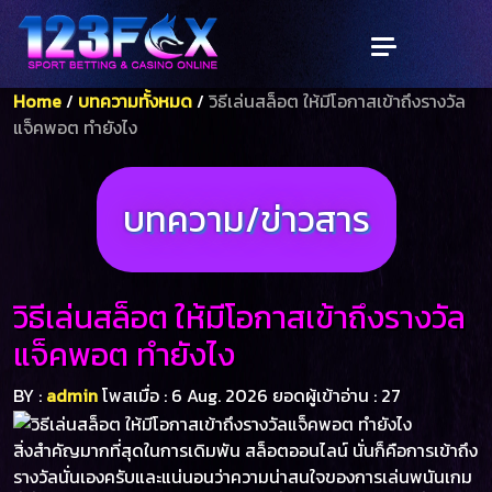
Home
/
บทความทั้งหมด
/
วิธีเล่นสล็อต ให้มีโอกาสเข้าถึงรางวัล
แจ็คพอต ทำยังไง
บทความ/ข่าวสาร
วิธีเล่นสล็อต ให้มีโอกาสเข้าถึงรางวัล
แจ็คพอต ทำยังไง
BY :
admin
โพสเมื่อ : 6 Aug. 2026
ยอดผู้เข้าอ่าน : 27
สิ่งสำคัญมากที่สุดในการเดิมพัน สล็อตออนไลน์ นั่นก็คือการเข้าถึง
รางวัลนั่นเองครับและแน่นอนว่าความน่าสนใจของการเล่นพนันเกม