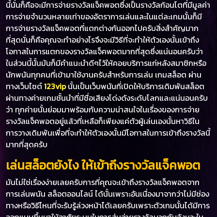
นี้นั่นก็คือจะมีการจ่ายรางวัลแจ็คพอตซึ่งเป็นรางวัลก้อนโตที่มีมูลค่า
การจ่ายจำนวนหลายเท่าของอัตราการเล่นและในแต่ละเกมนั้นก็มี
การจ่ายรางวัลแจ็คพอตที่แตกต่างกันออกไปครับสิ่งสำคัญมาก
ที่สุดนั่นก็คือคุณจะทำอย่างไรจึงจะมีวิธีที่จะทำให้ตัวเองนั้นเข้าถึง
โอกาสในการแตกของรางวัลแจ็คพอตมากที่สุดซึ่งแน่นอนครับว่า
ในส่วนนี้นั้นมันก็มีคำแนะนำดีๆไว้ให้คอยบริการแก่หลังสมาชิกหรือ
นักพนันทุกคนที่เข้ามาใช้งานครับสำหรับการเล่น เกมสล็อต ผ่าน
ทางเว็บไซต์
123vip
นั้นเป็นเว็บพนันที่เปิดให้บริการเดิมพันสล็อต
ผ่านทางค่ายเกมชั้นนำที่มีชื่อเสียงโด่งดังระดับโลกและแน่นอนครับ
ว่า ทุกค่ายนั้นย่อมมาพร้อมกับความน่าสนใจในเรื่องของการจ่าย
รางวัลแจ็คพอตอยู่แล้วที่เหลือก็เพียงแค่ตัวผู้เล่นเองนั้นหาวิธีใน
การวางเดิมพันเพื่อที่จะทำให้ตัวเองนั้นมีโอกาสในการเข้าถึงรางวัลนี้
มากที่สุดครับ
เล่นสล็อตยังไง ให้เข้าถึงรางวัลแจ็คพอต
มันไม่ใช่เรื่องง่ายเลยครับการที่คุณจะเข้าถึงรางวัลแจ็คพอตจาก
การเล่นพนัน สล็อตออนไลน์ ได้นั้นเพราะอันเนื่องมาจากว่าไม่มีช่อง
ทางหรือวิธีไหนที่จะรับรู้ล่วงหน้าได้เลยครับเพราะตัวเกมนั้นได้มีการ
ออกแบบขึ้นมาให้อาศัยระบบในการสุ่มจ่ายรางวัลบวกกับจังหวะใน