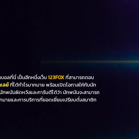
ลที่นี่ เป็นอีกหนึ่งเว็บ
123FOX
ที่สามารถตอบ
เลย์
ที่ได้กำไรมากมาย พร้อมเปิดโอกาสให้กับนัก
ำให้นักพนันผิดหวังและการันตีได้ว่า นักพนันจะสามารถ
กมายและการบริการที่ยอดเยี่ยมเปรียบดั่งสมาชิก