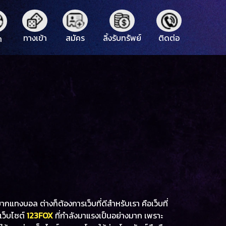
ทางเข้า
สมัคร
ลิ้งรับทรัพย์
ติดต่อ
า
ทงบอล ต่างก็ต้องการเว็บที่ดีสำหรับเรา คือเว็บที่
งเว็บไซต์
123FOX
ที่กำลังมาแรงเป็นอย่างมาก เพราะ