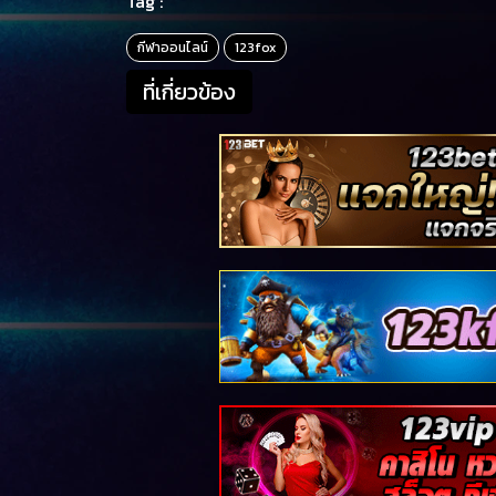
Tag :
กีฬาออนไลน์
123fox
ที่เกี่ยวข้อง