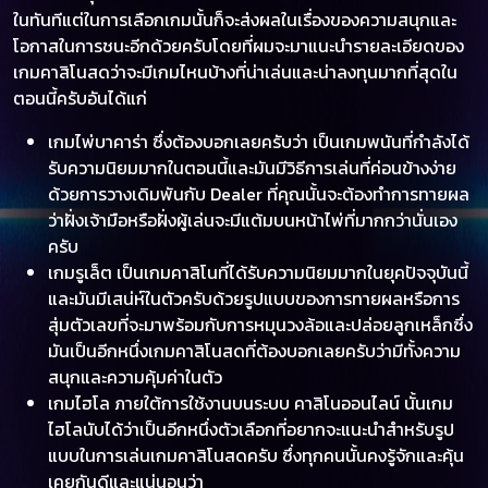
ในทันทีแต่ในการเลือกเกมนั้นก็จะส่งผลในเรื่องของความสนุกและ
โอกาสในการชนะอีกด้วยครับโดยที่ผมจะมาแนะนำรายละเอียดของ
เกมคาสิโนสดว่าจะมีเกมไหนบ้างที่น่าเล่นและน่าลงทุนมากที่สุดใน
ตอนนี้ครับอันได้แก่
เกมไพ่บาคาร่า ซึ่งต้องบอกเลยครับว่า เป็นเกมพนันที่กำลังได้
รับความนิยมมากในตอนนี้และมันมีวิธีการเล่นที่ค่อนข้างง่าย
ด้วยการวางเดิมพันกับ Dealer ที่คุณนั้นจะต้องทำการทายผล
ว่าฝั่งเจ้ามือหรือฝั่งผู้เล่นจะมีแต้มบนหน้าไพ่ที่มากกว่านั่นเอง
ครับ
เกมรูเล็ต เป็นเกมคาสิโนที่ได้รับความนิยมมากในยุคปัจจุบันนี้
และมันมีเสน่ห์ในตัวครับด้วยรูปแบบของการทายผลหรือการ
สุ่มตัวเลขที่จะมาพร้อมกับการหมุนวงล้อและปล่อยลูกเหล็กซึ่ง
มันเป็นอีกหนึ่งเกมคาสิโนสดที่ต้องบอกเลยครับว่ามีทั้งความ
สนุกและความคุ้มค่าในตัว
เกมไฮโล ภายใต้การใช้งานบนระบบ คาสิโนออนไลน์ นั้นเกม
ไฮโลนับได้ว่าเป็นอีกหนึ่งตัวเลือกที่อยากจะแนะนำสำหรับรูป
แบบในการเล่นเกมคาสิโนสดครับ ซึ่งทุกคนนั้นคงรู้จักและคุ้น
เคยกันดีและแน่นอนว่า