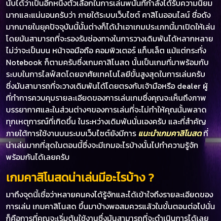
นับได้ว่าเป็นอีกหนึ่งตัวเลือกในการเล่นพนันที่กำลังได้รับความนิยม
มากและแน่นอนครับว่า ภายใต้ระบบเว็บไซต์ คาสิโนออนไลน์ ชื่อดัง
มากมายในยุคปัจจุบันนี้นั้นต่างก็ได้นำเอาเกมประเภทนี้มาเปิดให้เล่น
โดยมันสามารถที่จะรองรับช่องทางในการวางเดิมพันได้หลากหลาย
ไม่ว่าจะเป็นบน หน้าจอมือถือ คอมพิวเตอร์ แท็บเล็ต แม้แต่กระทั่ง
Notebook ก็ตามครับซึ่งเกมคาสิโนสด นั้นเป็นเกมที่มาพร้อมกับ
ระบบในการไลฟ์สดโดยอาศัยเทคโนโลยีขั้นสูงสุดในการเล่นครับ
ซึ่งมันสามารถที่จะวางเดิมพันได้โดยตรงกับเจ้ามือหรือ dealer ผู้
ที่ทำการควบคุมรายละเอียดของการเล่นเกมซึ่งคุณจะเห็นถึงภาพ
บรรยากาศและในส่วนต่างๆของการเล่นที่จะไม่ทำให้คุณนั้นพลาด
ทุกเหตุการณ์ที่เกิดขึ้น ในระหว่างเดิมพันนั่นเองครับ และที่สำคัญ
ภายใต้การใช้งานบนระบบเว็บไซต์ยังมีการ
แนะนำเกมคาสิโนสด
ที่
น่าเล่นมากที่สุดในตอนนี้ซึ่งจะมีเกมอะไรบ้างนั้นไปทำความรู้จัก
พร้อมกันได้เลยครับ
เกมคาสิโนสดน่าเล่นมีอะไรบ้าง ?
มาถึงจุดนี้เชื่อว่าหลายคนคงได้รู้จักและได้เข้าใจถึงรายละเอียดของ
การเล่น เกมคาสิโนสด ขึ้นมาบ้างพอสมควรแล้วในขั้นตอนต่อไปนั่น
ก็คือการที่คุณจะเริ่มต้นใช้งานซึ่งมันสามารถที่จะดำเนินการได้เลย