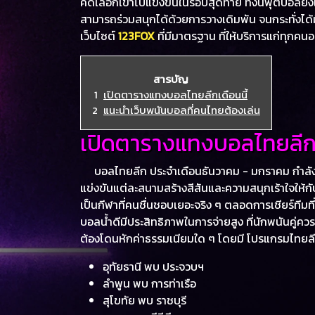
คัดเลือกเข้าไปแข่งขันในรอบสุดท้าย ทั้งนี้ฟุตบอ
สามารถร่วมสนุกได้ด้วยการวางเดิมพัน จนกระทั่งได้
เว็บไซต์
123FOX
ที่มีมาตรฐาน ที่ให้บริการแก่ทุกคน
เปิดตารางแทงบอลไทยลีกเดือนนี้
แนะนำเว็บพนันบอลที่คนไทยต้องเล่น
เปิดตารางแทงบอลไทยลีกเ
บอลไทยลีก ประจำเดือนธันวาคม - มกราคม กำลังแข
แข่งขันแต่ละสนามสร้างสีสันและความสนุกเร้าใจให้กับ
เป็นกีฬาที่คนชื่นชอบเยอะจริง ๆ ตลอดการเชียร์ที
บอลน้ำดีมีประสิทธิภาพในการจ่ายสูง ที่นักพนันคู่ควร
ต้องโดนหักค่าธรรมเนียมใด ๆ โดยมี โปรแกรมไทยลี
อุทัยธานี พบ ประจวบฯ
ลำพูน พบ การท่าเรือ
สุโขทัย พบ ราชบุรี