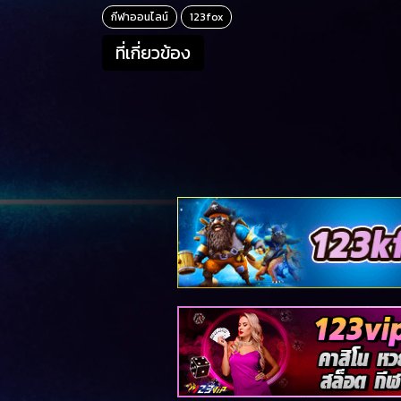
กีฬาออนไลน์
123fox
ที่เกี่ยวข้อง