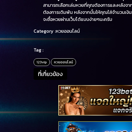
สามารถเลือกเล่นหวยที่คุณต้องการและหลังจาก
ต้องการเดิมพัน หลังจากนั้นให้คุณใส่จำนวนเง
จะซื้อหวยผ่านเว็บได้แบบง่ายๆนะครับ
Category :
หวยออนไลน์
Tag :
123vip
หวยออนไลน์
ที่เกี่ยวข้อง