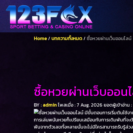
Home
/
บทความทั้งหมด
/
ซื้อหวยผ่านเว็บออนไลน์ 
ซื้อหวยผ่านเว็บออนไล
BY :
admin
โพสเมื่อ : 7 Aug. 2026
ยอดผู้เข้าอ่าน :
การเล่นพนันหวยก็เปรียบเสมือนกับการเดิมพันที่จะต
พันจากตัวเลขทั้งหลายนั้นจะไม่มีใครสามารถรับรู้ล่