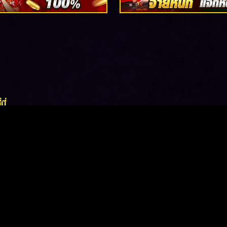
่นี่
าน ตลอด 24 ชั่วโมง
ฝากถอนอัตโนมัติภายใน 1 วินาที ไม่มีขั้นต่ำฝากถอน
12
ง่ายๆด้วยตนเองไม่ต้องรอพนักงานปรับระบบใหม่เพื่อ
คา
อำนวยความสะดวกให้กับสมาชิกทุกท่านสามารถทำ
สล
รายการธุรกรรมอย่างรวดเร็วผ่านระบบอัตโนมัติ
เดิ
หว
123FOX Privacy Policy © 2026