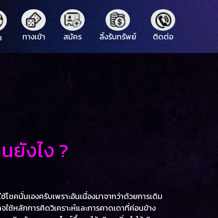
ทางเข้า
สมัคร
ลิ้งรับทรัพย์
ติดต่อ
า
านยังไง ?
้โชคนั่นเองครับเพราะอันเนื่องมาจากว่าด้วยการเดิม
าจใช้หลักการคิดวิเคราะห์และการคาดเดาที่ค่อนข้าง