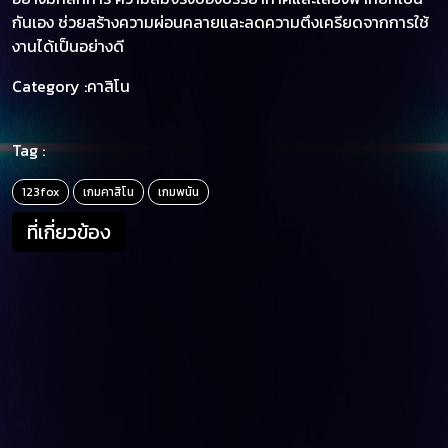
กันเอง ช่วยสร้างความผ่อนคลายและลดความตึงเครียดจากการใช้
งานได้เป็นอย่างดี
Category :
คาสิโน
Tag :
123fox
เกมคาสิโน
เกมพนัน
ที่เกี่ยวข้อง