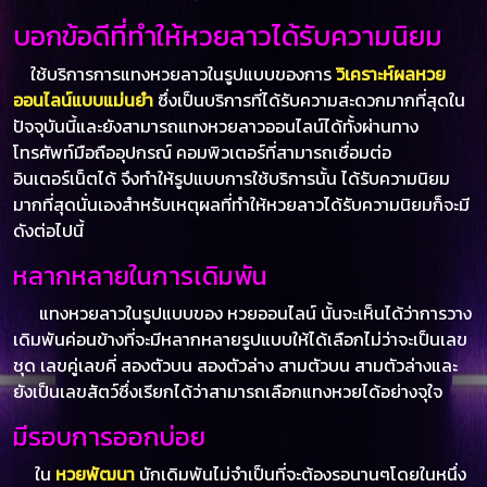
บอกข้อดีที่ทำให้หวยลาวได้รับความนิยม
ใช้บริการการแทงหวยลาวในรูปแบบของการ
วิเคราะห์ผลหวย
ออนไลน์แบบแม่นยำ
ซึ่งเป็นบริการที่ได้รับความสะดวกมากที่สุดใน
ปัจจุบันนี้และยังสามารถแทงหวยลาวออนไลน์ได้ทั้งผ่านทาง
โทรศัพท์มือถืออุปกรณ์ คอมพิวเตอร์ที่สามารถเชื่อมต่อ
อินเตอร์เน็ตได้ จึงทำให้รูปแบบการใช้บริการนั้น ได้รับความนิยม
มากที่สุดนั่นเองสำหรับเหตุผลที่ทำให้หวยลาวได้รับความนิยมก็จะมี
ดังต่อไปนี้
หลากหลายในการเดิมพัน
แทงหวยลาวในรูปแบบของ หวยออนไลน์ นั้นจะเห็นได้ว่าการวาง
เดิมพันค่อนข้างที่จะมีหลากหลายรูปแบบให้ได้เลือกไม่ว่าจะเป็นเลข
ชุด เลขคู่เลขคี่ สองตัวบน สองตัวล่าง สามตัวบน สามตัวล่างและ
ยังเป็นเลขสัตว์ซึ่งเรียกได้ว่าสามารถเลือกแทงหวยได้อย่างจุใจ
มีรอบการออกบ่อย
ใน
หวยพัฒนา
นักเดิมพันไม่จำเป็นที่จะต้องรอนานๆโดยในหนึ่ง