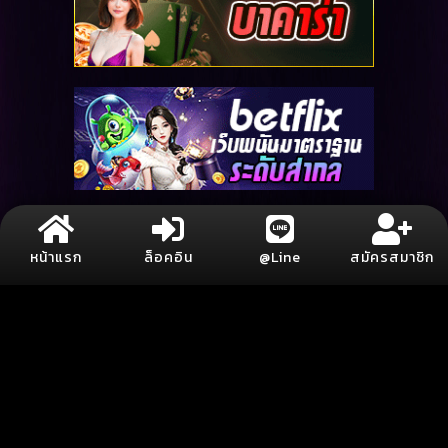
หน้าแรก
ล็อคอิน
@Line
สมัครสมาชิก