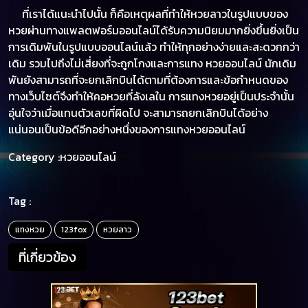
ที่เราได้แนะนำไปนั้น ก็คือเหตุผลที่ทำให้หวยลาวในรูปแบบของ
หวยผ่านทางแพลตฟอร์มออนไลน์ได้รับความนิยมมากยิ่งขึ้นยิ่งเป็น
การเดิมพันในรูปแบบออนไลน์แล้ว ทำให้ทุกอย่างง่ายและสะดวกกว่า
เดิม รวมไปถึงไม่เสี่ยงที่จะถูกโกงและการแทง หวยออนไลน์ นักเดิม
พันยังสามารถที่จะยกเลิกบินได้ตามที่ต้องการและข้อกำหนดของ
ทางเว็บไซต์จึงทำให้คอหวยที่ลังเลใน การแทงหวยอยู่เป็นประจำนั้น
อุ่นใจว่าเมื่อแทนตัวเลขที่ผิดไป จะสามารถยกเลิกบินได้อย่าง
แน่นอนเป็นข้อดีอีกอย่างหนึ่งของการแทงหวยออนไลน์
Category :
หวยออนไลน์
Tag :
แทงหวย
123fox
หวยลาว
ที่เกี่ยวข้อง