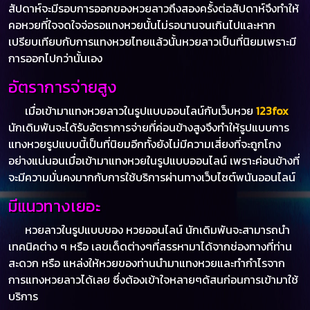
สัปดาห์จะมีรอบการออกของหวยลาวถึงสองครั้งต่อสัปดาห์จึงทำให้
คอหวยที่ใจจดใจจ่อรอแทงหวยนั้นไม่รอนานจนเกินไปและหาก
เปรียบเทียบกับการแทงหวยไทยแล้วนั้นหวยลาวเป็นที่นิยมเพราะมี
การออกไปกว่านั้นเอง
อัตราการจ่ายสูง
เมื่อเข้ามาแทงหวยลาวในรูปแบบออนไลน์กับเว็บหวย
123fox
นักเดิมพันจะได้รับอัตราการจ่ายที่ค่อนข้างสูงจึงทำให้รูปแบบการ
แทงหวยรูปแบบนี้เป็นที่นิยมอีกทั้งยังไม่มีความเสี่ยงที่จะถูกโกง
อย่างแน่นอนเมื่อเข้ามาแทงหวยในรูปแบบออนไลน์ เพราะค่อนข้างที่
จะมีความมั่นคงมากกับการใช้บริการผ่านทางเว็บไซต์พนันออนไลน์
มีแนวทางเยอะ
หวยลาวในรูปแบบของ หวยออนไลน์ นักเดิมพันจะสามารถนำ
เทคนิคต่าง ๆ หรือ เลขเด็ดต่างๆที่สรรหามาได้จากช่องทางที่ท่าน
สะดวก หรือ แหล่งให้หวยของท่านนำมาแทงหวยและทำกำไรจาก
การแทงหวยลาวได้เลย ซึ่งต้องเข้าใจหลายๆด้สนก่อนการเข้ามาใช้
บริการ