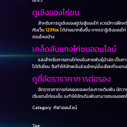
เอาไว้
ดูเชิงของไก่ชน
สำหรับการดูเชิงของคู่ต่อสู้ของไก่ ควรมีการฝึกห
กับเว็บ
123fox
ได้ง่ายมากยิ่งขึ้น หากเรารู้เชิงของไ
ตรงไหนบ้าง
เคล็ดลับแทงไก่ชนออนไลน์
และสำหรับการแทงไก่ชนในสายพันธุ์ม้าล่อ เป็นการดูชั
ได้ดีเยี่ยม จึงทำให้นักพนันส่วนใหญ่นั้นเลือกที่จะแท
ดูที่อัตราราคาการต่อรอง
อัตราราคาการต่อรองของแต่ละการเดิมพัน มีควา
เริ่มแทงไก่ชนนั้น จะทำให้นักเดิมพันสามารถมองออกได
Category :
กีฬาออนไลน์
Tag :