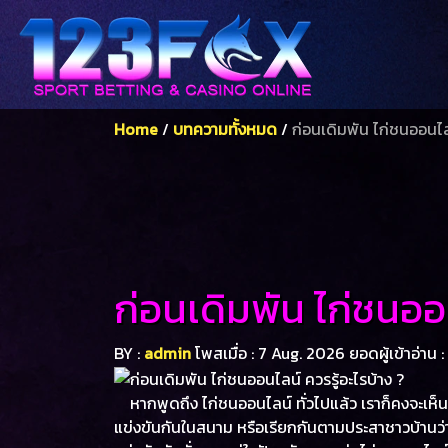
Home
/
บทความทั้งหมด
/
ก่อนเดิมพัน ไก่ชนออนไลน
ก่อนเดิมพัน ไก่ชนออน
BY :
admin
โพสเมื่อ : 7 Aug. 2026
ยอดผู้เข้าอ่าน :
หากพูดถึง ไก่ชนออนไลน์ ทั่วไปแล้ว เราก็คงจะเห็นบ
แข่งขันกันในสนาม หรือเรียกกันตามประสาชาวบ้านว่