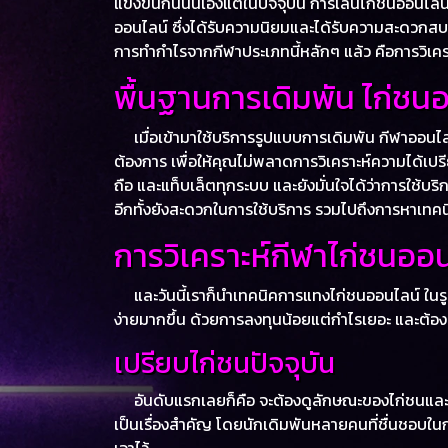
แข่งขันกันนั่นเองแต่ในปัจจุบัน การเล่นไก่ชนออนไ
ออนไลน์ ซึ่งได้รับความนิยมและได้รับความสะดวกสบ
การทำกำไรจากกีฬาประเภทนี้หลักๆ แล้ว คือการวิเครา
พื้นฐานการเดิมพัน ไก่ชน
เมื่อเข้ามาใช้บริการรูปแบบการเดิมพัน กีฬาออนไลน์
ต้องการ เพื่อให้คุณไม่พลาดการวิเคราะห์ความได้เป
ถือ และแท็บเล็ตทุกระบบ และยังมั่นใจได้ว่าการใช้บร
อีกทั้งยังสะดวกในการใช้บริการ รวมไปถึงการหาเทคนิ
การวิเคราะห์กีฬาไก่ชนออ
และวันนี้เราก็นำเทคนิคการแทงไก่ชนออนไลน์ ในรูปแ
ง่ายมากขึ้น ด้วยการลงทุนน้อยแต่กำไรเยอะ และต้อง
เปรียบไก่ชนปัจจุบัน
อันดับแรกเลยก็คือ จะต้องดูลักษณะของไก่ชนและ
เป็นเรื่องสำคัญ โดยนักเดิมพันหลายคนที่ชื่นชอบในการพ