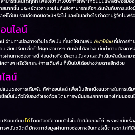
ลน์สามารถเล่นได้ทุกที่ เพียงเข้ามาใช้บริการกีฬาไก่ชนบนแพลตฟอร์มออ
ายมากขึ้น ประหยัดเวลา รวมไปถึงยังสามารถเลือกเดิมพันกับการแข่งขั
ะห์ไก่ชน รวมถึงเทคนิคจะมีหรือไม่ และเป็นอย่างไร ทำความรู้จักไปพร้อ
ออนไลน์
 ผ่านทางช่องทางเว็บไซต์พนัน ที่เปิดให้เดิมพัน
กีฬาไก่ชน
ที่มีการถ่
รียบเสียเปรียบ ซึ่งทำให้คุณสามารถเดิมพันได้อย่างแม่นยำตามต้องการ
ิการผ่านทางช่องทางนี้ ค่อนข้างที่จะมีความมั่นคง และนักเดิมพันนั้น
คต่างๆ หรือวิเคราะห์การเดิมพัน ก็เป็นไปได้อย่างง่ายดายอีกด้วย
นไลน์
บบของการเดิมพัน กีฬาออนไลน์ เพื่อเป็นอีกหนึ่งแนวทางในการเดิมพัน
เชื่อมั่นในตัวไก่ของตัวเองด้วย โดยการพนันประเภทการแทงไก่ชนออนไลน
เปรียบเทียบ
ไก่
โดยต้องมีความเข้าใจในตัวนิสัยของไก่ เพราะฉะนั้นเรื
นันชนิดนี้ มักจะหาข้อมูลผ่านทางช่องทางอินเทอร์เน็ต เพราะไก่ที่มีชื่อเ