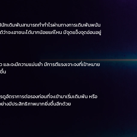
ำให้นักเดิมพันสามารถทำกำไรผ่านทางการเดิมพันพนัน
ปได้ว่าจะเอาชนะได้มากน้อยแค่ไหน มีจุดแข็งจุดอ่อนอยู่
่ไว และจะมีความแม่นยำ มีการตีแรงเจาะจงที่เป้าหมาย
ขึ้น
ดูอัตราการต่อรองก่อนที่จะเข้ามาเริ่มเดิมพัน หรือ
ย่างมีประสิทธิภาพมากยิ่งขึ้นอีกด้วย