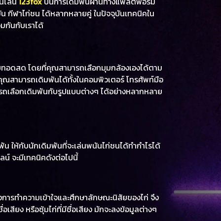
นไลน์
123fox
ป็นการเดิมพันผ่านทางแพลตฟอร์ม
น กีฬาไก่ชน ได้หลากหลายคู่ ในปัจจุบันเทคนิคใน
มกันกับเราได้
ายทอดสด โดยที่คุณสามารถเลือกมุมกล้องเองได้ตาม
คุณสามารถเดิมพันได้ทั้งในคอมพิวเตอร์ โทรศัพท์มือ
สามารถเลือกเดิมพันกับรูปแบบต่างๆ ได้อย่างหลากหลาย
 ให้กับนักเดิมพันที่จะเล่นพนันไก่ชนได้ทำกำไรได้
์ จะมีเทคนิคดังต่อไปนี้
่องการทำความเข้าใจและศึกษาลักษณะนิสัยของไก่ จึง
สียง หรือซุ้มไก่ที่มีชื่อเสียง มักจะลงข้อมูลต่างๆ