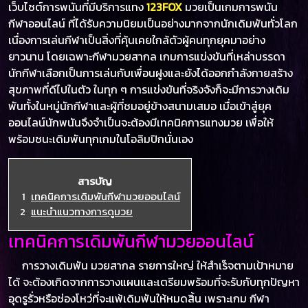
เว็บไซต์การพนันที่มีบริการแทง
123FOX
มวยเป็นเกมการพนัน
กีฬาออนไลน์ ที่ได้รับความนิยมเป็นอย่างมากจากนักเดิมพันทั่วโลก
เนื่องการเล่นกีฬาเป็นสิ่งที่คุ้นเคยใกล้ตัวผู้คนทุกยุคมาอย่าง
ยาวนาน โดยเฉพาะกีฬามวยสากล เกมการแข่งขันที่เหล่าบรรดา
นักกีฬาเลือกเป็นการเล่นกับเพื่อนฝูงและยังได้ออกกำลังกายสร้าง
สุขภาพที่ดีไปในตัว ในทุก ๆ การแข่งขันที่จริงจังก็จะมีการวางเดิม
พันทั้งในหมู่นักกีฬาและผู้ที่ชมอยู่ข้างสนามเสมอ เมื่อเข้าสู่ยุค
ออนไลน์นักพนันจึงจำเป็นจะต้องมีเทคนิคการแทงมวย เพื่อให้
พร้อมชนะเดิมพันทุกเกมในโอลิมปิกนั่นเอง
เทคนิคการเดิมพันกีฬามวยออนไลน์
แนะนำแนวทางการดูมวย
เทคนิคการเดิมพันกีฬามวยออนไลน์
การวางเดิมพัน มวยสากล รายการใหญ่ ให้สำเร็จตามเป้าหมาย
ได้ จะต้องเกิดจากการวางแผนและเตรียมพร้อมที่จะรับกับทุกปัญหา
อุดรูรั่วหรือช่องโหว่ที่จะแพ้เดิมพันให้หมดสิ้น เพราะเกม กีฬา