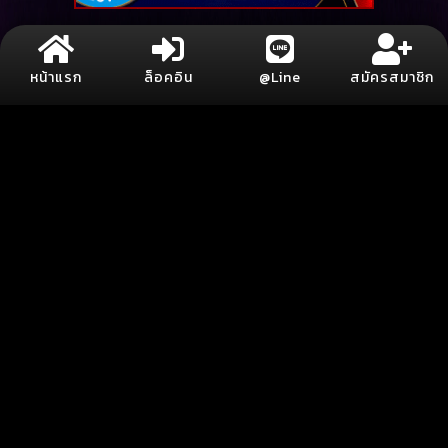
หน้าแรก
ล็อคอิน
@Line
สมัครสมาชิก