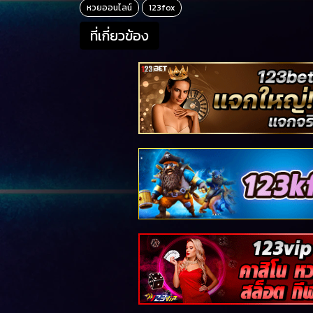
หวยออนไลน์
123fox
ที่เกี่ยวข้อง