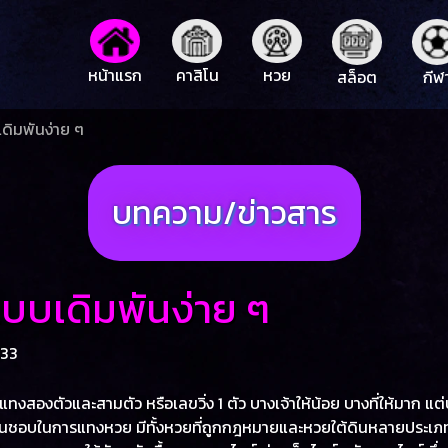
หน้าแรก
คาสิโน
หวย
สล็อต
กีฬ
ดิมพันง่าย ๆ
บทความ/ข่าวสาร
บบเดิมพันง่าย ๆ
 33
งตัวและสามตัว หรือเลขวิ่ง 1 ตัว บางเจ้าให้น้อย บางที่ให้มาก แต่บาง
ามชื่นชอบในการแทงหวย มีทั้งหวยที่ถูกกฎหมายและหวยใต้ดินหลายประเภ