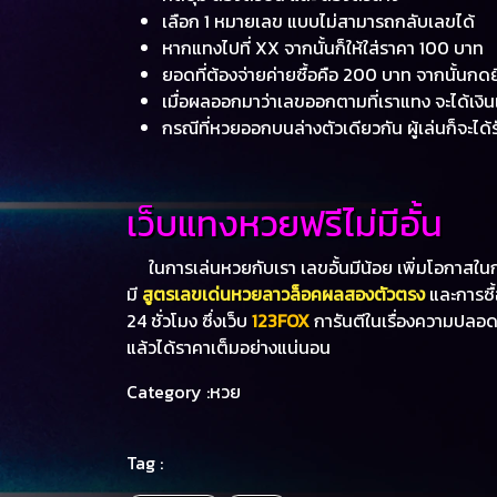
เลือก 1 หมายเลข แบบไม่สามารถกลับเลขได้
หากแทงไปที่ XX จากนั้นก็ให้ใส่ราคา 100 บาท
ยอดที่ต้องจ่ายค่ายซื้อคือ 200 บาท จากนั้นกด
เมื่อผลออกมาว่าเลขออกตามที่เราแทง จะได้เ
กรณีที่หวยออกบนล่างตัวเดียวกัน ผู้เล่นก็จะได
เว็บแทงหวยฟรีไม่มีอั้น
ในการเล่นหวยกับเรา เลขอั้นมีน้อย เพิ่มโอกาสในการเ
มี
สูตรเลขเด่นหวยลาวล็อคผลสองตัวตรง
และการซื้
24 ชั่วโมง ซึ่งเว็บ
123
FOX
การันตีในเรื่องความปลอดภ
แล้วได้ราคาเต็มอย่างแน่นอน
Category :
หวย
Tag :