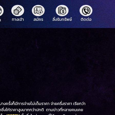
ทางเข้า
สมัคร
ลิ้งรับทรัพย์
ติดต่อ
า
ครั้งก็มีการจ่ายไม่เต็มราคา จ่ายครึ่งราคา เรียกว่า
ทซึ่งให้ราคาสูงมากกว่าปกติ ตามข่าวที่หลายคนเคย