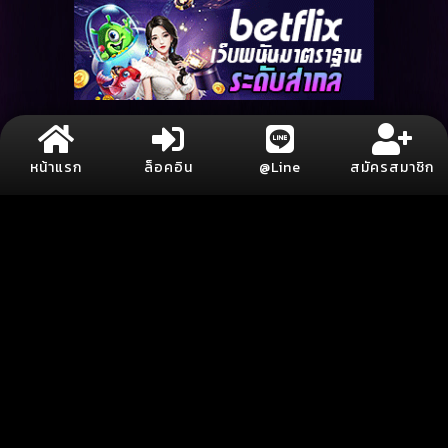
หน้าแรก
ล็อคอิน
@Line
สมัครสมาชิก