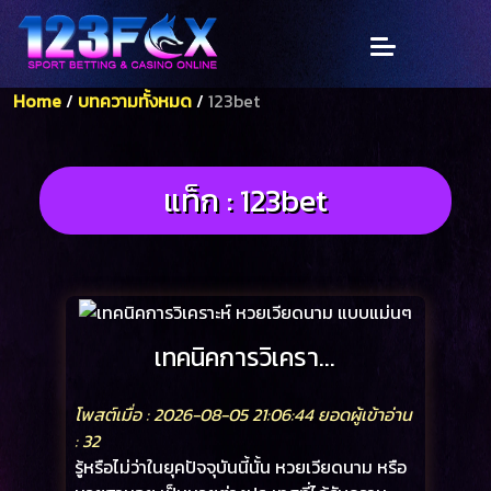
Home
/
บทความทั้งหมด
/
123bet
แท็ก : 123bet
เทคนิคการวิเครา...
โพสต์เมื่อ : 2026-08-05 21:06:44
ยอดผู้เข้าอ่าน
: 32
รู้หรือไม่ว่าในยุคปัจจุบันนี้นั้น หวยเวียดนาม หรือ