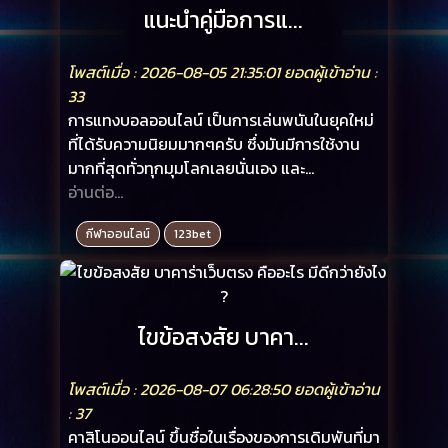
แนะนำคู่มือการแ...
โพสต์เมื่อ : 2026-08-05 21:35:01
ยอดผู้เข้าอ่าน :
33
การแทงบอลออนไลน์ เป็นการเล่นพนันในยุคใหม่
ที่ได้รับความนิยมมากๆครับ ซึ่งมันมีการใช้งาน
มากที่สุดทั่วทุกมุมโลกเลยนั่นเอง และ...
อ่านต่อ...
กีฬาออนไลน์
123bet
ไขข้อสงสัย บาคา...
โพสต์เมื่อ : 2026-08-07 06:28:50
ยอดผู้เข้าอ่าน
: 37
คาสิโนออนไลน์ ขึ้นชื่อในเรื่องของการเดิมพันที่มา