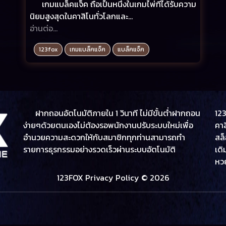
เกมแบล็คแจ็ค ถือเป็นหนึ่งในเกมไพ่ที่ได้รับความ
นิยมสูงสุดในคาสิโนทั่วโลกและ...
อ่านต่อ...
123fox
เกมแบล็คแจ็ค
แบล็คแจ็ค
ฝากถอนอัตโนมัติภายใน 1 วินาที ไม่มีขั้นต่ำฝากถอน
12
ง่ายๆด้วยตนเองไม่ต้องรอพนักงานปรับระบบใหม่เพื่อ
คา
อำนวยความสะดวกให้กับสมาชิกทุกท่านสามารถทำ
สล
รายการธุรกรรมอย่างรวดเร็วผ่านระบบอัตโนมัติ
เดิ
หว
123FOX Privacy Policy © 2026