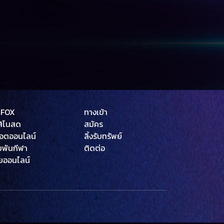
3FOX
ทางเข้า
สิโนสด
สมัคร
็อตออนไลน์
ลิ้งรับทรัพย์
มพันกีฬา
ติดต่อ
ยออนไลน์