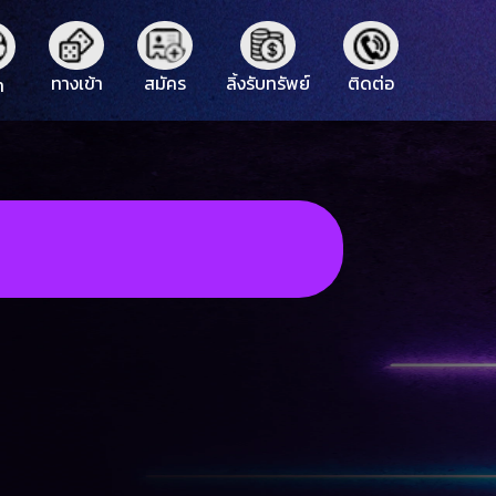
ทางเข้า
สมัคร
ลิ้งรับทรัพย์
ติดต่อ
า