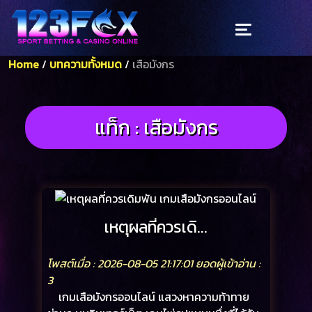
Home
/
บทความทั้งหมด
/
เสือมังกร
แท็ก : เสือมังกร
เหตุผลที่ควรเดิ...
โพสต์เมื่อ : 2026-08-05 21:17:01
ยอดผู้เข้าอ่าน :
3
เกมเสือมังกรออนไลน์ แสวงหาความท้าทาย