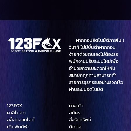
ฝากถอนอัตโนมัติภายใน 1
วินาที ไม่มีขั้นต่ำฝากถอน
ง่ายๆด้วยตนเองไม่ต้องรอ
พนักงานปรับระบบใหม่เพื่อ
อำนวยความสะดวกให้กับ
สมาชิกทุกท่านสามารถทำ
รายการธุรกรรมอย่างรวดเร็ว
ผ่านระบบอัตโนมัติ
123FOX
ทางเข้า
คาสิโนสด
สมัคร
สล็อตออนไลน์
ลิ้งรับทรัพย์
เดิมพันกีฬา
ติดต่อ