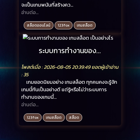
จะเป็นเกมพนันที่สร้างคว...
อ่านต่อ...
สล็อตออนไลน์
123fox
เกมสล็อต
ระบบการทำงานของ...
โพสต์เมื่อ : 2026-08-05 20:39:49
ยอดผู้เข้าอ่าน
: 35
เกมยอดนิยมอย่าง เกมสล็อต ทุกคนคงจะรู้จัก
เกมนี้กันเป็นอย่างดี แต่รู้หรือไม่ว่าระบบการ
ทำงานของเกมนี้...
อ่านต่อ...
123fox
เกมสล็อต
สล็อต