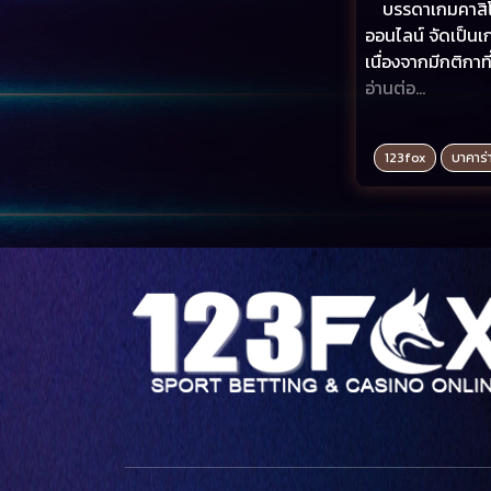
บรรดาเกมคาสิโน
ออนไลน์ จัดเป็นเก
เนื่องจากมีกติกาที่
อ่านต่อ...
123fox
บาคาร่