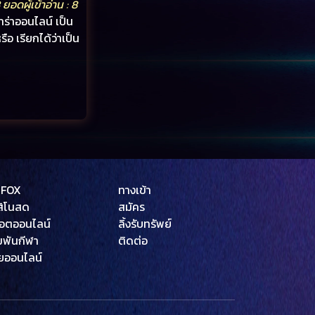
ยอดผู้เข้าอ่าน : 8
่าออนไลน์ เป็น
ือ เรียกได้ว่าเป็น
3FOX
ทางเข้า
สิโนสด
สมัคร
็อตออนไลน์
ลิ้งรับทรัพย์
มพันกีฬา
ติดต่อ
ยออนไลน์