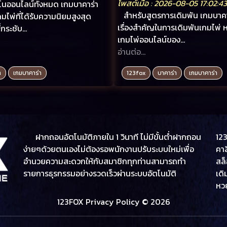
โพสต์เมื่อ : 2026-08-05 17:02:43
ออนไลน์ทั้งหมด เกมบาคาร่า
สำหรับสูตรการเดิมพัน เกมบาคาร
มไพ่ที่ได้รับความนิยมสูงสุด
เรื่องสำคัญในการเดิมพันเกมไพ่ หร
กระชับ...
เกมไพ่ออนไลน์ของ...
อ่านต่อ...
า
เกมบาคาร่า
123fox
บาคาร่า
เกมบาคาร่า
ฝากถอนอัตโนมัติภายใน 1 วินาที ไม่มีขั้นต่ำฝากถอน
12
ง่ายๆด้วยตนเองไม่ต้องรอพนักงานปรับระบบใหม่เพื่อ
คา
อำนวยความสะดวกให้กับสมาชิกทุกท่านสามารถทำ
สล
รายการธุรกรรมอย่างรวดเร็วผ่านระบบอัตโนมัติ
เดิ
หว
123FOX Privacy Policy © 2026