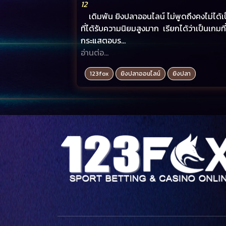
12
เดิมพัน ยิงปลาออนไลน์ ไม่พูดถึงคงไม่ได้เ
ที่ได้รับความนิยมสูงมาก เรียกได้ว่าเป็นเกมที่
กระแสตอบร...
อ่านต่อ...
123fox
ยิงปลาออนไลน์
ยิงปลา