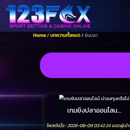
Home
/
บทความทั้งหมด
/
ยิงปลา
เกมยิงปลาออนไลน...
โพสต์เมื่อ : 2026-08-09 03:42:24
ยอดผู้เข้า