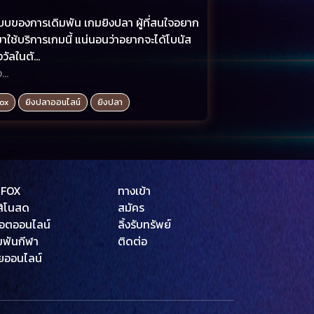
บของการเดิมพัน เกมยิงปลา ผู้ที่สนใจอยาก
มาใช้บริการเกมนี้ แน่นอนว่าอยากจะได้โบนัส
วัลในตั...
...
fox
ยิงปลาออนไลน์
ยิงปลา
3FOX
ทางเข้า
สิโนสด
สมัคร
็อตออนไลน์
ลิ้งรับทรัพย์
มพันกีฬา
ติดต่อ
ยออนไลน์