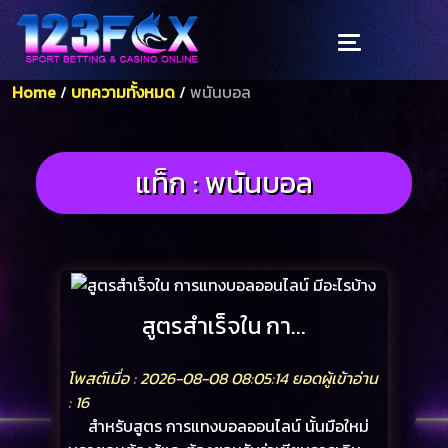
Home
/
บทความทั้งหมด
/
พนันบอล
แท็ก : พนันบอล
สูตรสำเร็จใน กา...
โพสต์เมื่อ : 2026-08-08 08:05:14
ยอดผู้เข้าอ่าน
: 16
สำหรับสูตร การแทงบอลออนไลน์ นั้นมือใหม่