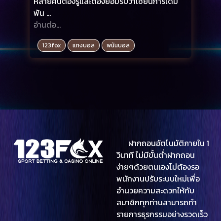
หลายคนต้องรู้และต้องยอมรับว่าเซียนการเดิม
พัน ...
อ่านต่อ...
123fox
แทงบอล
พนันบอล
ฝากถอนอัตโนมัติภายใน 1
วินาที ไม่มีขั้นต่ำฝากถอน
ง่ายๆด้วยตนเองไม่ต้องรอ
พนักงานปรับระบบใหม่เพื่อ
อำนวยความสะดวกให้กับ
สมาชิกทุกท่านสามารถทำ
รายการธุรกรรมอย่างรวดเร็ว