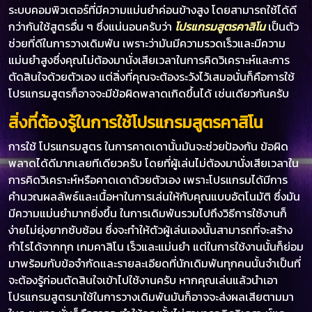
ระบบคอมพิวเตอร์ที่มีความแม่นยำค่อนข้างสูง โดยสามารถใช้ได้ดี
กว่ากันใช้สูตรอื่น ๆ ซึ่งแน่นอนครับว่า
โปรแกรมสูตรคาสิโน
เป็นตัว
ช่วยที่ดีในการวางเดิมพัน เพราะว่ามันมีความรวดเร็วและมีความ
แม่นยำสูงซึ่งคุณไม่ต้องมานั่งเสียเวลาในการคิดวิเคราะห์และการ
ตัดสินใจด้วยตัวเอง แต่สิ่งที่คุณจะต้องระวังไว้เสมอนั่นก็คือการใช้
โปรแกรมสูตรก็อาจจะมีข้อผิดพลาดเกิดขึ้นได้ เช่นเดียวกันครับ
สิ่งที่ต้องรู้ในการใช้โปรแกรมสูตรคาสิโน
การใช้ โปรแกรมสูตร ในการคาดเดานั้นมันจะช่วยป้องกัน ข้อผิด
พลาดได้ดีมากเลยทีเดียวครับ โดยที่ผู้เล่นไม่ต้องมานั่งเสียเวลาใน
การคิดวิเคราะห์หรือคาดเดาด้วยตัวเอง เพราะโปรแกรมได้มีการ
คำนวณผลลัพธ์และเนื้อหาในการเล่นให้กับคุณแบบอัตโนมัติ ซึ่งมัน
มีความแม่นยำมากยิ่งขึ้น ในการเดิมพันรวมไปถึงวิธีการใช้งานก็
ง่ายไม่ยุ่งยากซับซ้อน ซึ่งจะทำให้ตัวผู้เล่นเองนั้นสามารถที่จะสร้าง
กำไรได้จากทุก เกมคาสิโน เร็วและแม่นยำ แต่ในการใช้งานนั้นก็ย่อม
มาพร้อมกับข้อจำกัดและรายละเอียดที่นักเดิมพันทุกคนนั้นจำเป็นที่
จะต้องรู้ก่อนตัดสินใจเข้าไปใช้งานครับ หากคุณเล่นแล้วนำเอา
โปรแกรมสูตรมาใช้ในการวางเดิมพันมันก็อาจจะส่งผลเสียตามมา