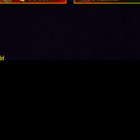
่นี่
าน ตลอด 24 ชั่วโมง
ฝากถอนอัตโนมัติภายใน 1 วินาที ไม่มีขั้นต่ำฝากถอน
12
ง่ายๆด้วยตนเองไม่ต้องรอพนักงานปรับระบบใหม่เพื่อ
คา
อำนวยความสะดวกให้กับสมาชิกทุกท่านสามารถทำ
สล
รายการธุรกรรมอย่างรวดเร็วผ่านระบบอัตโนมัติ
เดิ
หว
123FOX Privacy Policy © 2026