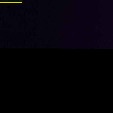
3FOX
ทางเข้า
สิโนสด
สมัคร
็อตออนไลน์
ลิ้งรับทรัพย์
มพันกีฬา
ติดต่อ
ยออนไลน์