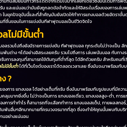
่มีความทันสมัยมันก้าวกระโดดจากเดิมไปมากเลยทีเดียวซึ่งมันได้มีกา
ครับ และแน่นอนว่ามันยังถูกลดข้อจำกัดและให้อิสระในเรื่องของการเล่
ุด ในยุคปัจจุบันนี้และที่สำคัญมันยังเปิดให้ทำการแทงบอลด้วยอัตราขั้นต่
ที่ชื่นชอบในการแข่งขันกีฬาฟุตบอลเป็นชีวิตจิตใจ
ไม่มีขั้นต่ำ
แทงบอลรวมไปถึงยังมีรายการแข่งขัน กีฬาฟุตบอล ทุกระดับไม่ว่าจะเป็น 
พันต่าง ๆได้อย่างอิสระเลยครับ รวมไปถึงการ เล่นพนันบอล กับทางระบบเ
ารลงทุนที่สามารถใช้ต้นทุนที่ต่ำที่สุด ได้อีกด้วยครับ สำหรับคนที่เร
่มีขั้นต่ำ
ได้ที่เว็บไซต์ของเราได้ตลอดเวลาเลย ซึ่งมันจะมาพร้อมกับ
าง ?
ื่องของการ แทงบอล ได้อย่างเต็มที่ครับ ซึ่งมันมาพร้อมกับรูปแบบที่
ลุมมากยิ่งขึ้น ไม่ว่าจะเป็นการ แทงบอลเดี่ยว, แทงบอลสูง-ต่ำ, การแ
องของการทำกำไร ก็สามารถที่จะเลือกทำการ แทงบอลสเต็ป, ทายผลสกอร์
เดิมพันอื่นๆอีกมากมายที่ครบวงจรมากที่สุด ซึ่งจะทำให้คุณนั้นพบกับบร
้งานอย่างแน่นอน