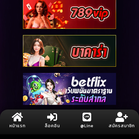
หน้าแรก
ล็อคอิน
@Line
สมัครสมาชิก