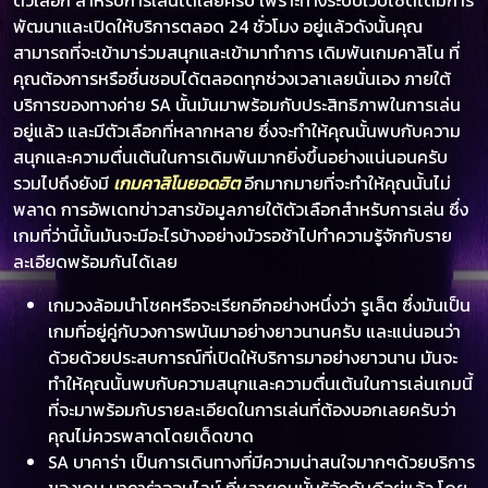
พัฒนาและเปิดให้บริการตลอด 24 ชั่วโมง อยู่แล้วดังนั้นคุณ
สามารถที่จะเข้ามาร่วมสนุกและเข้ามาทำการ เดิมพันเกมคาสิโน ที่
คุณต้องการหรือชื่นชอบได้ตลอดทุกช่วงเวลาเลยนั่นเอง ภายใต้
บริการของทางค่าย SA นั้นมันมาพร้อมกับประสิทธิภาพในการเล่น
อยู่แล้ว และมีตัวเลือกที่หลากหลาย ซึ่งจะทำให้คุณนั้นพบกับความ
สนุกและความตื่นเต้นในการเดิมพันมากยิ่งขึ้นอย่างแน่นอนครับ
รวมไปถึงยังมี
เกมคาสิโนยอดฮิต
อีกมากมายที่จะทำให้คุณนั้นไม่
พลาด การอัพเดทข่าวสารข้อมูลภายใต้ตัวเลือกสำหรับการเล่น ซึ่ง
เกมที่ว่านี้นั้นมันจะมีอะไรบ้างอย่างมัวรอช้าไปทำความรู้จักกับราย
ละเอียดพร้อมกันได้เลย
เกมวงล้อมนำโชคหรือจะเรียกอีกอย่างหนึ่งว่า รูเล็ต ซึ่งมันเป็น
เกมที่อยู่คู่กับวงการพนันมาอย่างยาวนานครับ และแน่นอนว่า
ด้วยด้วยประสบการณ์ที่เปิดให้บริการมาอย่างยาวนาน มันจะ
ทำให้คุณนั้นพบกับความสนุกและความตื่นเต้นในการเล่นเกมนี้
ที่จะมาพร้อมกับรายละเอียดในการเล่นที่ต้องบอกเลยครับว่า
คุณไม่ควรพลาดโดยเด็ดขาด
SA บาคาร่า เป็นการเดินทางที่มีความน่าสนใจมากๆด้วยบริการ
ของเกม บาคาร่าออนไลน์ ที่หลายคนนั้นรู้จักกันดีอยู่แล้ว โดย