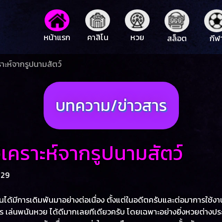
หน้าแรก
คาสิโน
หวย
สล็อต
กีฬ
าะห์จากรูปนามสัตว์
บทความ/ข่าวสาร
เคราะห์จากรูปนามสัตว์
: 29
ันได้มีการเดิมพันมาอย่างต่อเนื่อง ตั้งแต่ในอดีตครับและต่อมาการใช้ง
เล่นพนันหวย ได้ดีมากเลยทีเดียวครับ โดยเฉพาะอย่างยิ่งหวยต่างประเท