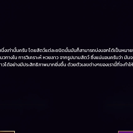
ส่วนหนึ่งเท่านั้นครับ โดยสัตว์แต่ละชนิดนั้นมันก็สามารถบ่งบอกได้เป็น
แนวทางใน การวิเคราะห์ หวยลาว จากรูปนามสัตว์ ซึ่งแน่นอนครับว่า มันจ
ด้อย่างมีประสิทธิภาพมากยิ่งขึ้น ด้วยตัวเลขต่างๆของเรานี้ที่จะทำให