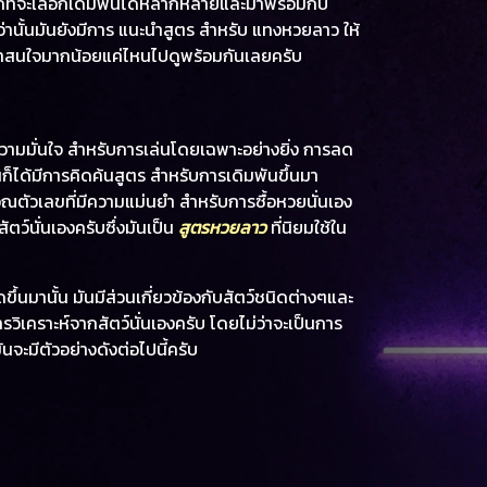
ถที่จะเลือกเดิมพันได้หลากหลายและมาพร้อมกับ
นั้นมันยังมีการ แนะนำสูตร สำหรับ แทงหวยลาว ให้
ามน่าสนใจมากน้อยแค่ไหนไปดูพร้อมกันเลยครับ
ความมั่นใจ สำหรับการเล่นโดยเฉพาะอย่างยิ่ง การลด
นก็ได้มีการคิดค้นสูตร สำหรับการเดิมพันขึ้นมา
ณตัวเลขที่มีความแม่นยำ สำหรับการซื้อหวยนั่นเอง
ตว์นั่นเองครับซึ่งมันเป็น
สูตรหวยลาว
ที่นิยมใช้ใน
ึ้นมานั้น มันมีส่วนเกี่ยวข้องกับสัตว์ชนิดต่างๆและ
ิเคราะห์จากสัตว์นั่นเองครับ โดยไม่ว่าจะเป็นการ
จะมีตัวอย่างดังต่อไปนี้ครับ