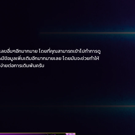
หมายเลขอื่นๆอีกมากมาย โดยที่คุณสามารถเข้าไปทำการดู
ะมีข้อมูลเพิ่มเติมอีกมากมายเลย โดยมันจะช่วยทำให้
้ง่ายต่อการเดิมพันครับ