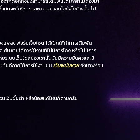
ีข้อจำกัดอีกทั้งยังสามารถเดิมพันได้โดยที่ไม่ต้องมา
ซึ่งมันจะมีบริการและความน่าสนใจยังไงบ้างนั้น ไป
ของแพลตฟอร์มเว็บไซต์ ได้เปิดให้ทำการเดิมพัน
เย่นภายใต้การใช้งานที่ไม่มีการโกง หรือไม่มีการ
โดยระบบเว็บไซส์ของเรานั้นมันมีความมั่นคงและมี
นทันทีภายใต้การใช้งานบน
เว็บพนันหวย
ยังมาพร้อม
นวนเงินขั้นต่ำ หรือน้อยแค่ไหนก็ตามครับ