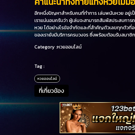
คำแนะนำทิ้งท้ายแทงหวยไม่มีอ
อีกหนึ่งปัญหาสำหรับคนที่ทำการ เล่นพนันหวย อยู่เป
เราแน่นอนครับว่า ผู้เล่นจะสามารถสัมผัสประสบการ
หวย ได้อย่างไรข้อจำกัดและที่สำคัญตัวเลขทุกตัวที่อ
ของเรายังมีบริการครบวงจร ซึ่งพร้อมต้อนรับสมาช
Category :
หวยออนไลน์
Tag :
หวยออนไลน์
ที่เกี่ยวข้อง