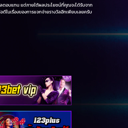
้รับผลตอบแทน แต่ภายใต้ผลประโยชน์ที่คุณจะได้รับจาก
บข้อดีในเรื่องของการแจกจ่ายรางวัลอีกเพียบเลยครับ