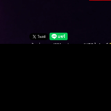
สมัครผ่านระบบ 123fox ฝาก-ถอน AUTO ใน 1 นาที
ที
ติดต่อสอบถาม
หรือ Call Center ยินดีบริการทุกท่