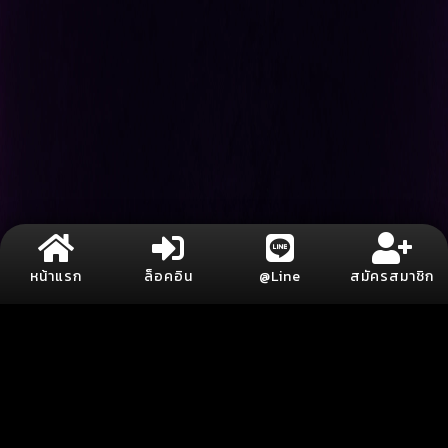
หน้าแรก
ล็อคอิน
@Line
สมัครสมาชิก