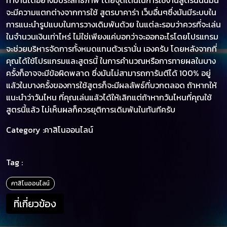
จะมีความแตกต่างจากการใช้ สูตรบาคาร่า เว็บอื่นๆซึ่งมันมีระบบใน
การแนะนำรูปแบบในการวางเดิมพันด้วย ในแต่ละรอบว่าควรที่จะเล่น
ในจำนวนเงินเท่าไหร่ ไม่ใช่เพียงแค่บอกว่าจะออกอะไรโดยโปรแกรม
จะช่วยบริหารจัดการทั้งหมดแทนตัวเรานั่น เองครับ โดยหลังจากที่
คุณได้ใช้โปรแกรมและสูตรนี้ ในการคำนวณหรือการทายผลในบาง
ครั้งก็อาจจะมีข้อผิดพลาด ซึ่งมันไม่สามารถการันตีได้ 100% อยู่
แล้วในบางครั้งของการใช้สูตรก็จะมีผลลัพธ์ที่บวกตลอด ถ้าหากให้
แนะนำว่าวันไหน ที่คุณเล่นแล้วได้ให้เลิกแต่ถ้าหากวันไหนที่คุณใช้
สูตรนี้แล้ว ไม่เห็นผลก็ควรยุติการเดิมพันในทันทีครับ
Category :
คาสิโนออนไลน์
Tag :
คาสิโนออนไลน์
ที่เกี่ยวข้อง