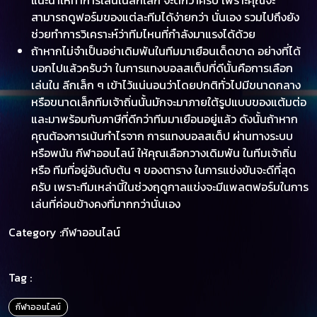
สามารถดูฟอร์มของแต่ละทีมได้ง่ายกว่า นั่นเอง รวมไปถึงยัง
ช่วยทำการวิเคราะห์ว่าทีมไหนที่กำลังมาแรงได้ด้วย
ถ้าหากไม่จำเป็นอย่าเดิมพันในทีมมาเยือนเด็ดขาด อย่างที่ได้
บอกไปแล้วครับว่า ในการแทงบอลสเต็ปที่ดีนั้นคือการเลือก
เล่นใน ลีกเล็ก ๆ เข้าไว้แน่นอนว่าโดยปกติทั่วไปมีขนาดกลาง
หรือขนาดเล็กทีมเจ้าถิ่นนั้นมักจะมาภายใต้รูปแบบของแต้มต่อ
และมาพร้อมกับภาษีที่ดีกว่าทีมมาเยือนอยู่แล้ว ดังนั้นถ้าหาก
คุณต้องการเน้นกำไรจาก การแทงบอลสเต็ป ผ่านทางระบบ
หรือพนัน กีฬาออนไลน์ ให้คุณเลือกวางเดิมพัน ในทีมเจ้าถิ่น
หรือ ทีมที่อยู่อันดับต้น ๆ ของตาราง ในการแข่งขันจะดีที่สุด
ครับ เพราะทีมเหล่านี้ในช่วงฤดูกาลแข่งจะมีแพลตฟอร์มในการ
เล่นที่ค่อนข้างคงที่มากกว่านั่นเอง
Category :
กีฬาออนไลน์
Tag :
กีฬาออนไลน์