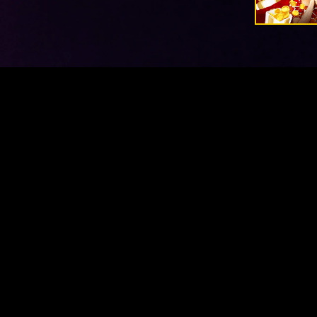
สมัครผ่านระบบ 123fox ฝาก-ถอน AUTO ใน 1 นาที
ที
ติดต่อสอบถาม
หรือ Call Center ยินดีบริการทุกท่