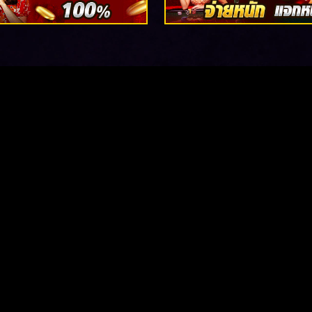
่นี่
าน ตลอด 24 ชั่วโมง
ฝากถอนอัตโนมัติภายใน 1 วินาที ไม่มีขั้นต่ำฝากถอน
12
ง่ายๆด้วยตนเองไม่ต้องรอพนักงานปรับระบบใหม่เพื่อ
คา
อำนวยความสะดวกให้กับสมาชิกทุกท่านสามารถทำ
สล
รายการธุรกรรมอย่างรวดเร็วผ่านระบบอัตโนมัติ
เดิ
หว
123FOX Privacy Policy © 2026